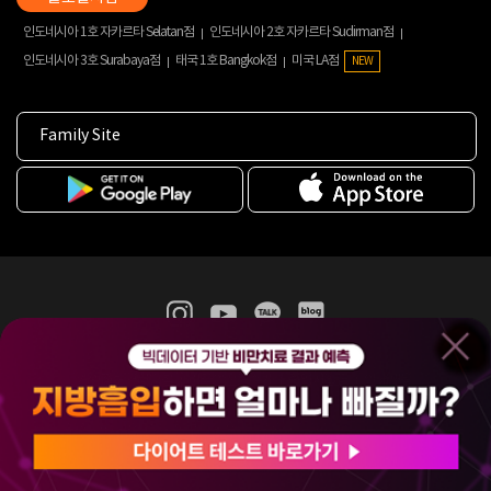
인도네시아 1호 자카르타 Selatan점
인도네시아 2호 자카르타 Sudirman점
인도네시아 3호 Surabaya점
태국 1호 Bangkok점
미국 LA점
NEW
Family Site
365mc 병·의원 이용약관
홈페이지 이용약관
개인정보처리방침
비급여진료수가
증명서발급
인재채용
(주)365mcㅣ서울특별시 서초구 서초대로52길 7, 3~4층(서초동, 제일빌딩)
120-87-04354ㅣ김남철
COPYRIGHT(C) 2025 365mc. ALL RIGHTS RESERVED.