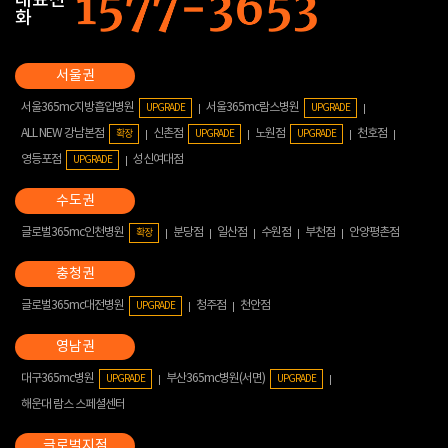
대표전
화
서울365mc지방흡입병원
서울365mc람스병원
UPGRADE
UPGRADE
ALL NEW 강남본점
신촌점
노원점
천호점
확장
UPGRADE
UPGRADE
영등포점
성신여대점
UPGRADE
글로벌365mc인천병원
분당점
일산점
수원점
부천점
안양평촌점
확장
글로벌365mc대전병원
청주점
천안점
UPGRADE
대구365mc병원
부산365mc병원(서면)
UPGRADE
UPGRADE
해운대 람스 스페셜센터