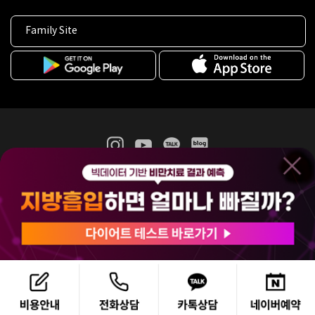
Family Site
365mc 병·의원 이용약관
홈페이지 이용약관
개인정보처리방침
비급여진료수가
증명서발급
인재채용
(주)365mcㅣ서울특별시 서초구 서초대로52길 7, 3~4층(서초동, 제일빌딩)
120-87-04354ㅣ김남철
COPYRIGHT(C) 2025 365mc. ALL RIGHTS RESERVED.