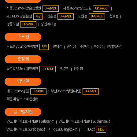
서울365mc지방흡입병원
서울365mc람스병원
UPGRADE
UPGRADE
ALL NEW 강남본점
신촌점
노원점
천호점
확장
UPGRADE
UPGRADE
영등포점
성신여대점
UPGRADE
글로벌365mc인천병원
분당점
일산점
수원점
부천점
안양평촌점
확장
글로벌365mc대전병원
청주점
천안점
UPGRADE
대구365mc병원
부산365mc병원(서면)
UPGRADE
UPGRADE
해운대 람스 스페셜센터
인도네시아 1호 자카르타 Selatan점
인도네시아 2호 자카르타 Sudirman점
인도네시아 3호 Surabaya점
태국 1호 Bangkok점
미국 LA점
NEW