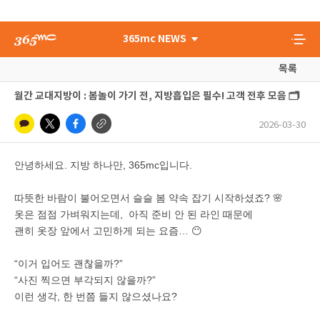
365mc NEWS
목록
월간 교대지방이 : 봄놀이 가기 전, 지방흡입은 필수! 고객 전후 모음 🗂️
2026-03-30
안녕하세요. 지방 하나만, 365mc입니다.
따뜻한 바람이 불어오면서 슬슬 봄 약속 잡기 시작하셨죠? 🌸
옷은 점점 가벼워지는데, 아직 준비 안 된 라인 때문에
괜히 옷장 앞에서 고민하게 되는 요즘… 😶
“이거 입어도 괜찮을까?”
“사진 찍으면 부각되지 않을까?”
이런 생각, 한 번쯤 들지 않으셨나요?