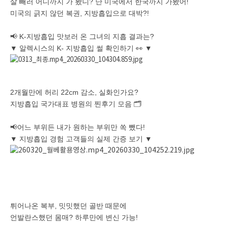
살 빼러 어디까지 가 봤니? 난 미국에서 한국까지 가봤어!
미국의 긁지 않던 복권, 지방흡입으로 대박?!
📢 K-지방흡입 맛보러 온 그녀의 지흡 결과는?
▼ 알렉시스의 K- 지방흡입 썰 확인하기 👀 ▼
2개월만에 허리 22cm 감소, 실화인가요?
지방흡입 국가대표 병원의 찐후기 모음 🗂️
📢어느 부위든 내가 원하는 부위만 쏙 뺐다!
▼ 지방흡입 경험 고객들의 실제 간증 보기 ▼
튀어나온 복부, 밋밋했던 골반 때문에
언발란스했던 몸매? 하루만에 변신 가능!