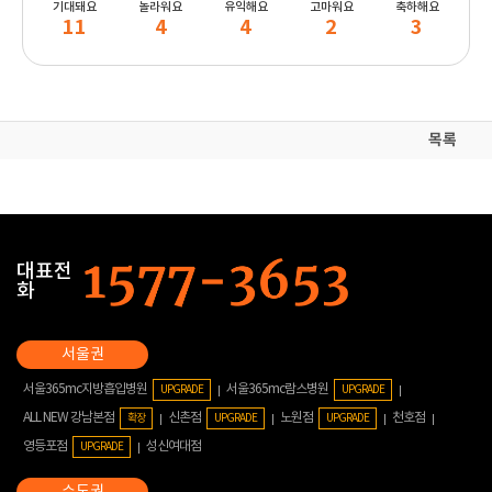
기대돼요
놀라워요
유익해요
고마워요
축하해요
11
4
4
2
3
목록
대표전
화
서울365mc지방흡입병원
서울365mc람스병원
UPGRADE
UPGRADE
ALL NEW 강남본점
신촌점
노원점
천호점
확장
UPGRADE
UPGRADE
영등포점
성신여대점
UPGRADE