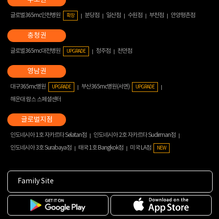
글로벌365mc인천병원
분당점
일산점
수원점
부천점
안양평촌점
확장
글로벌365mc대전병원
청주점
천안점
UPGRADE
대구365mc병원
부산365mc병원(서면)
UPGRADE
UPGRADE
해운대 람스 스페셜센터
인도네시아 1호 자카르타 Selatan점
인도네시아 2호 자카르타 Sudirman점
인도네시아 3호 Surabaya점
태국 1호 Bangkok점
미국 LA점
NEW
Family Site