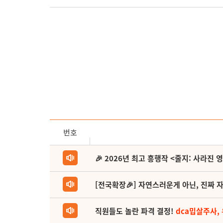
번호
🎉 2026년 최고 흥행작 <줄지: 사라진 
[전국확장🎉] 자연스러운게 아닌, 진짜 자
직원들도 놀란 파격 결정!
dca밉살주사,