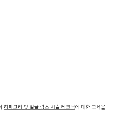
이
허파고리
및 얼굴 람스 시술 테크닉
에 대한 교육을