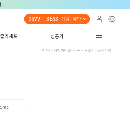
!
1577 - 3653
상담 예약
줄기세포
성공기
HOME - 지방하나만 365mc - 새소식 - 공지사항
5mc