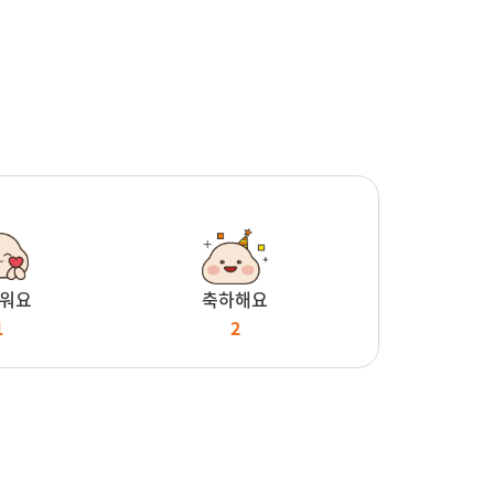
워요
축하해요
1
2