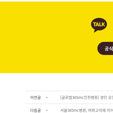
공식
이전글
[글로벌365mc인천병원] 경인 유일
다음글
서울365mc병원, 허파고리에 이