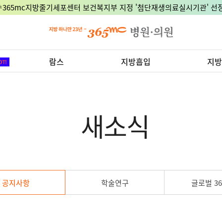
🎉365mc지방줄기세포센터 보건복지부 지정 '첨단재생의료실시기관' 선정
람스
지방흡입
지방
새소식
공지사항
학술연구
글로벌 36