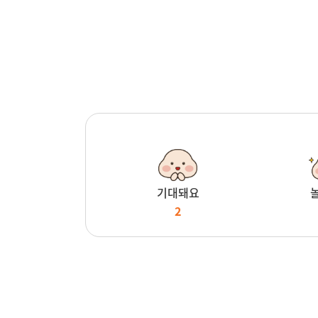
기대돼요
2