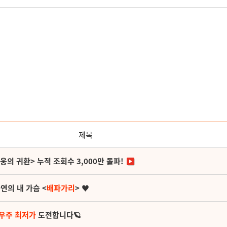
제목
영웅의 귀환> 누적 조회수 3,000만 돌파!
연의 내 가슴 <
배파가리
> ♥
 우주 최저가
도전합니다🪐