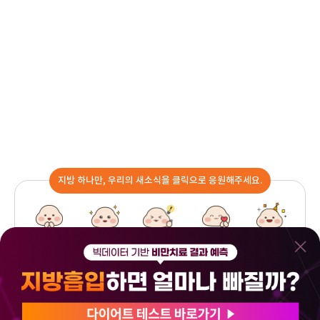
지방 하나만, 우리의 새소식을 클릭으로 응원해주세요.
기대돼요
놀라워요
유익해요
고마워요
축하해요
0
1
0
0
0