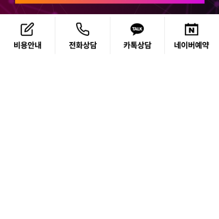
목록
대표전
화
서울365mc지방흡입병원
서울365mc람스병원
UPGRADE
UPGRADE
ALL NEW 강남본점
신촌점
노원점
천호점
확장
UPGRADE
UPGRADE
영등포점
성신여대점
UPGRADE
글로벌365mc인천병원
분당점
일산점
수원점
부천점
안양평촌점
확장