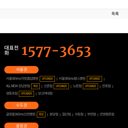
목록
대표전
화
서울365mc지방흡입병원
서울365mc람스병원
UPGRADE
UPGRADE
ALL NEW 강남본점
신촌점
노원점
천호점
확장
UPGRADE
UPGRADE
영등포점
성신여대점
UPGRADE
글로벌365mc인천병원
분당점
일산점
수원점
부천점
안양평촌점
확장