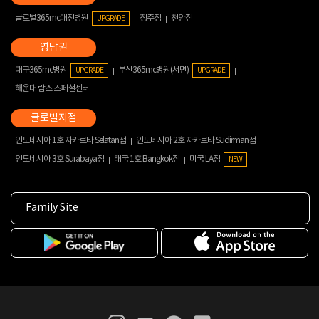
글로벌365mc대전병원
청주점
천안점
UPGRADE
대구365mc병원
부산365mc병원(서면)
UPGRADE
UPGRADE
해운대 람스 스페셜센터
인도네시아 1호 자카르타 Selatan점
인도네시아 2호 자카르타 Sudirman점
인도네시아 3호 Surabaya점
태국 1호 Bangkok점
미국 LA점
NEW
Family Site