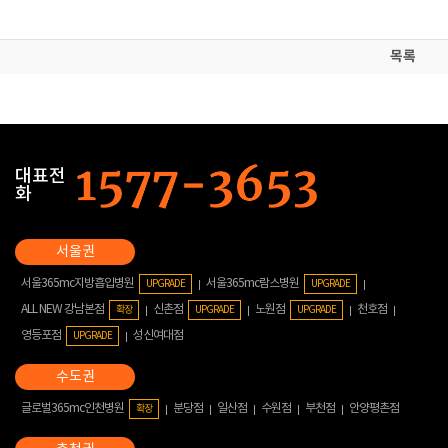
목록
대표전
화
서울365mc지방흡입병원
서울365mc람스병원
UPGRADE
UPGRADE
ALL NEW 강남본점
신촌점
노원점
천호점
확장
UPGRADE
UPGRADE
영등포점
성신여대점
UPGRADE
글로벌365mc인천병원
분당점
일산점
수원점
부천점
안양평촌점
확장