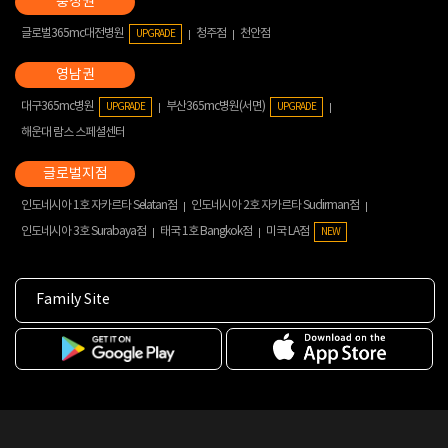
글로벌365mc대전병원
청주점
천안점
UPGRADE
대구365mc병원
부산365mc병원(서면)
UPGRADE
UPGRADE
해운대 람스 스페셜센터
인도네시아 1호 자카르타 Selatan점
인도네시아 2호 자카르타 Sudirman점
인도네시아 3호 Surabaya점
태국 1호 Bangkok점
미국 LA점
NEW
Family Site