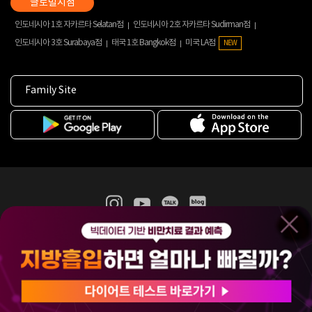
인도네시아 1호 자카르타 Selatan점
인도네시아 2호 자카르타 Sudirman점
인도네시아 3호 Surabaya점
태국 1호 Bangkok점
미국 LA점
NEW
Family Site
365mc 병·의원 이용약관
홈페이지 이용약관
개인정보처리방침
비급여진료수가
증명서발급
인재채용
(주)365mcㅣ서울특별시 서초구 서초대로52길 7, 3~4층(서초동, 제일빌딩)
120-87-04354ㅣ김남철
COPYRIGHT(C) 2025 365mc. ALL RIGHTS RESERVED.