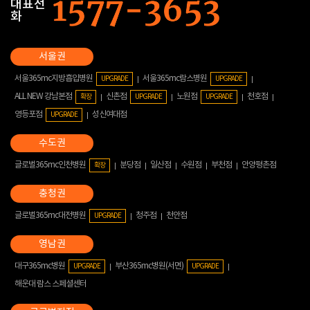
대표전
화
서울365mc지방흡입병원
서울365mc람스병원
UPGRADE
UPGRADE
ALL NEW 강남본점
신촌점
노원점
천호점
확장
UPGRADE
UPGRADE
영등포점
성신여대점
UPGRADE
글로벌365mc인천병원
분당점
일산점
수원점
부천점
안양평촌점
확장
글로벌365mc대전병원
청주점
천안점
UPGRADE
대구365mc병원
부산365mc병원(서면)
UPGRADE
UPGRADE
해운대 람스 스페셜센터