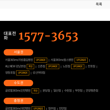
목록
대표전
화
서울365mc지방흡입병원
서울365mc람스병원
UPGRADE
UPGRADE
ALL NEW 강남본점
신촌점
노원점
천호점
확장
UPGRADE
UPGRADE
영등포점
성신여대점
UPGRADE
글로벌365mc인천병원
분당점
일산점
수원점
부천점
안양평촌점
확장
글로벌365mc대전병원
청주점
천안점
UPGRADE