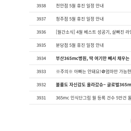
3938
천안점 5월 휴진 일정 안내
3937
청주점 5월 휴진 일정 안내
3936
[월간소식] 4월 베스트 성공기, 살빠진 라
3935
분당점 5월 휴진 일정 안내
3934
부산365mc병원, 딱 여기만 빼서 채우는
3933
※주의※ 아빠는 안돼요!🚫엄마만 가능한 
3932
볼륨도 자신감도 올라갔슈~ 글로벌365m
3931
365mc 인식단그림 월 등록 건수 5만건 돌파