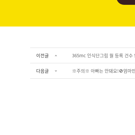
이전글
365mc 인식단그림 월 등록 건수 5
다음글
※주의※ 아빠는 안돼요!🚫엄마만