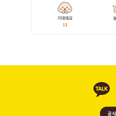
기대돼요
13
공식