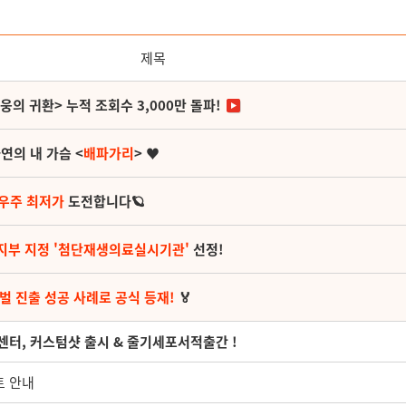
제목
영웅의 귀환> 누적 조회수 3,000만 돌파!
연의 내 가슴 <
배파가리
> ♥
 우주 최저가
도전합니다🪐
지부 지정 '첨단재생의료실시기관'
선정!
벌 진출 성공 사례로 공식 등재!
🏅
세포센터, 커스텀샷 출시 & 줄기세포서적출간 !
트 안내