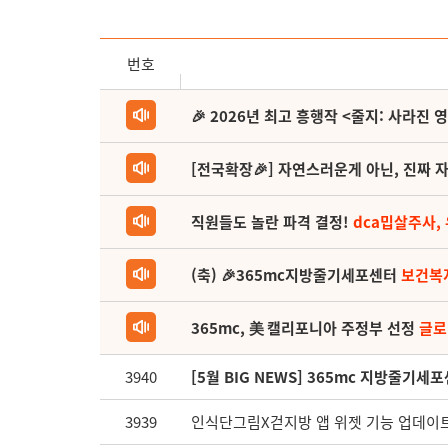
번호
🎉 2026년 최고 흥행작 <줄지: 사라진 
[전국확장🎉] 자연스러운게 아닌, 진짜 자
직원들도 놀란 파격 결정!
dca밉살주사,
(축) 🎉365mc지방줄기세포센터
보건복
365mc, 美 캘리포니아 주정부 선정
글로
3940
[5월 BIG NEWS] 365mc 지방줄기
3939
인식단그림X걷지방 앱 위젯 기능 업데이