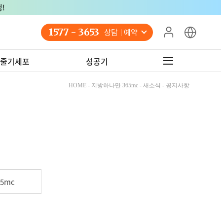
!
1577 - 3653
상담 예약
줄기세포
성공기
HOME - 지방하나만 365mc - 새소식 - 공지사항
5mc