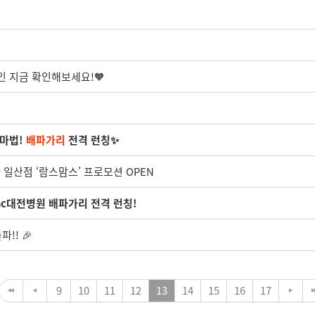
인 지금 확인해보세요!🧡
 마법!
배파가리
전격 런칭✨
일산점 ‘람스맘스’ 프로모션 OPEN
c대전병원 배파가리 전격 런칭!
!! 🎉
9
10
11
12
13
14
15
16
17