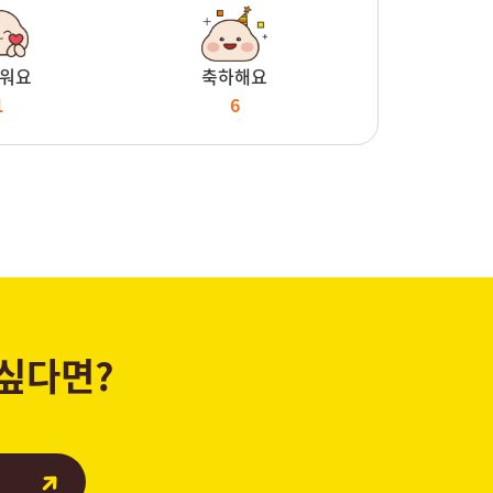
워요
축하해요
1
6
 싶다면?