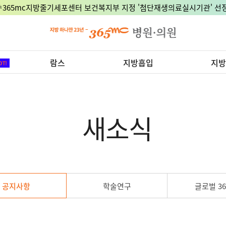
🎉365mc지방줄기세포센터 보건복지부 지정 '첨단재생의료실시기관' 선정
람스
지방흡입
지방
새소식
공지사항
학술연구
글로벌 36