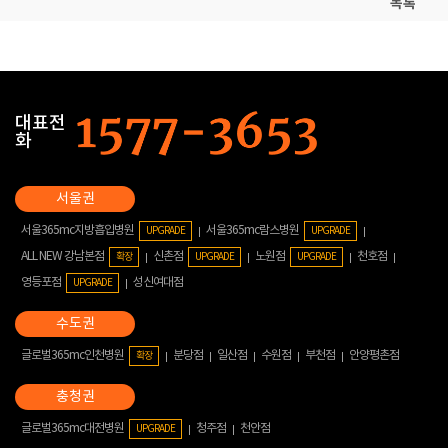
목록
대표전
화
서울365mc지방흡입병원
서울365mc람스병원
UPGRADE
UPGRADE
ALL NEW 강남본점
신촌점
노원점
천호점
확장
UPGRADE
UPGRADE
영등포점
성신여대점
UPGRADE
글로벌365mc인천병원
분당점
일산점
수원점
부천점
안양평촌점
확장
글로벌365mc대전병원
청주점
천안점
UPGRADE