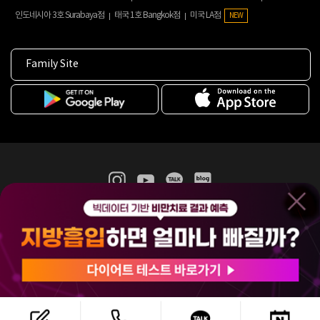
인도네시아 3호 Surabaya점
태국 1호 Bangkok점
미국 LA점
NEW
Family Site
365mc 병·의원 이용약관
홈페이지 이용약관
개인정보처리방침
비급여진료수가
증명서발급
인재채용
(주)365mcㅣ서울특별시 서초구 서초대로52길 7, 3~4층(서초동, 제일빌딩)
120-87-04354ㅣ김남철
COPYRIGHT(C) 2025 365mc. ALL RIGHTS RESERVED.