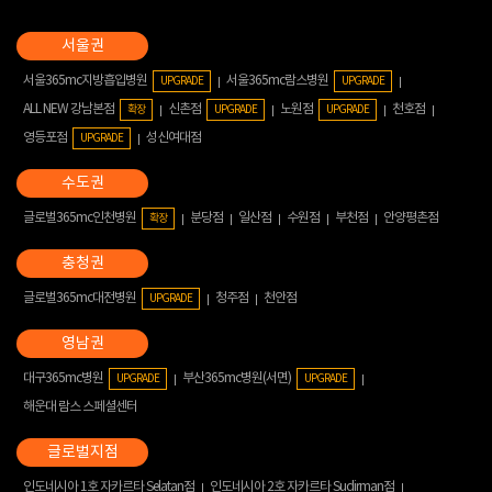
서울365mc지방흡입병원
서울365mc람스병원
UPGRADE
UPGRADE
ALL NEW 강남본점
신촌점
노원점
천호점
확장
UPGRADE
UPGRADE
영등포점
성신여대점
UPGRADE
글로벌365mc인천병원
분당점
일산점
수원점
부천점
안양평촌점
확장
글로벌365mc대전병원
청주점
천안점
UPGRADE
대구365mc병원
부산365mc병원(서면)
UPGRADE
UPGRADE
해운대 람스 스페셜센터
인도네시아 1호 자카르타 Selatan점
인도네시아 2호 자카르타 Sudirman점