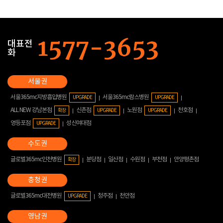
대표전
화
서울365mc지방흡입병원
서울365mc람스병원
UPGRADE
UPGRADE
ALL NEW 강남본점
신촌점
노원점
천호점
확장
UPGRADE
UPGRADE
영등포점
성신여대점
UPGRADE
글로벌365mc인천병원
분당점
일산점
수원점
부천점
안양평촌점
확장
글로벌365mc대전병원
청주점
천안점
UPGRADE