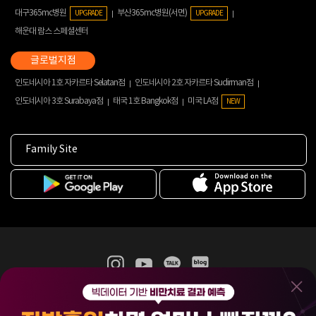
대구365mc병원
부산365mc병원(서면)
UPGRADE
UPGRADE
해운대 람스 스페셜센터
인도네시아 1호 자카르타 Selatan점
인도네시아 2호 자카르타 Sudirman점
인도네시아 3호 Surabaya점
태국 1호 Bangkok점
미국 LA점
NEW
Family Site
365mc 병·의원 이용약관
홈페이지 이용약관
개인정보처리방침
비급여진료수가
증명서발급
인재채용