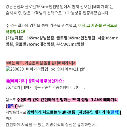
강남본점과 글로벌365mc인천병원에서 먼저 선보인 [배파가리]는
출시 이후, 많은 고객님의 선택으로 그 가능성을 입증해왔습니다.
이제 그 기준을 전국으로
수많은 결과와 경험을 통해 기준을 완성했고,
확장합니다!
(가능지점) :
365mc강남본점, 글로벌365mc인천병원, 서울365mc
병원, 글로벌365mc대전병원, 부산365mc병원
<배는 파고, 가슴은 리얼 볼륨 업! [배파가리]>
🤔[배파가리] 정확하게 무엇인가요?
365mc의 [배파가리]는 단순한 가슴성형이 아닙니다.
수면마취 없이 간편하게 진행하는 ‘쁘띠
성형’ [LAMS 배파가리
람스로
(
클릭
)]
부터
강력하게 차오르는 'Full-볼륨' [지방흡입 배파가리(
클릭
)]
지방흡입으로
까지
간편하게 시작할 수 있는 지방이식의 장점은 유지하면서,