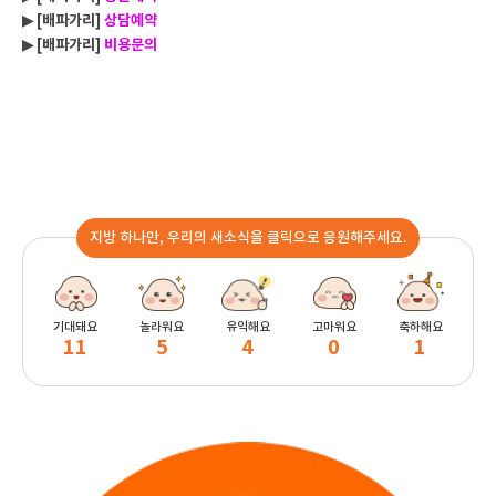
▶ [배파가리]
상담예약
▶ [배파가리]
비용문의
지방 하나만, 우리의 새소식을 클릭으로 응원해주세요.
기대돼요
놀라워요
유익해요
고마워요
축하해요
11
5
4
0
1