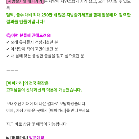
[지방줄기셀 배파가리]
는 지방이 자연스럽게 자리 잡고, 오래 유지될 수 있도
록
더 강력한
혈액, 골수 대비 최대 250만 배 많은 지방줄기세포를 함께 활용해
결과를 만들어냅니다!
🤔 이런 분들께 권해드려요!
✔ 오래 유지될지 걱정되셨던 분
✔ 이식량이 적어 고민이셨던 분
✔ 내 몸에 맞는 풍성한 볼륨을 찾고 싶으셨던 분
ㅡㅡㅡ
[배파가리]의 전국 확장은
고객님들의 선택과 신뢰 덕분에 가능했습니다.
보내주신 기대에 더 나은 결과로 보답하겠습니다.
이제, 가장 가까운 곳에서 [배파가리]를 만나보세요.
지금 바로 상담 및 예약이 가능합니다.
▶ [배파가리]
방문예약