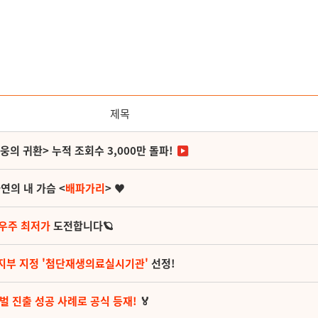
제목
영웅의 귀환> 누적 조회수 3,000만 돌파!
연의 내 가슴 <
배파가리
> ♥
 우주 최저가
도전합니다🪐
지부 지정 '첨단재생의료실시기관'
선정!
벌 진출 성공 사례로 공식 등재!
🏅