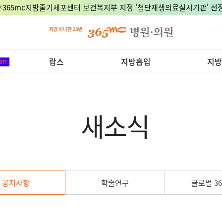
🎉365mc지방줄기세포센터 보건복지부 지정 '첨단재생의료실시기관' 선정
람스
지방흡입
지방
새소식
공지사항
학술연구
글로벌 36