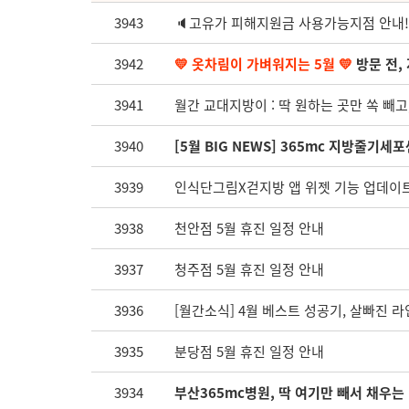
3943
🔈고유가 피해지원금 사용가능지점 안내!
3942
💛 옷차림이 가벼워지는 5월 💛
방문 전,
3941
월간 교대지방이 : 딱 원하는 곳만 쏙 빼고
3940
[5월 BIG NEWS] 365mc 지방줄기
3939
인식단그림X걷지방 앱 위젯 기능 업데이
3938
천안점 5월 휴진 일정 안내
3937
청주점 5월 휴진 일정 안내
3936
[월간소식] 4월 베스트 성공기, 살빠진 라
3935
분당점 5월 휴진 일정 안내
3934
부산365mc병원, 딱 여기만 빼서 채우는