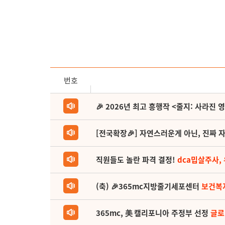
번호
🎉 2026년 최고 흥행작 <줄지: 사라진 
[전국확장🎉] 자연스러운게 아닌, 진짜 자
직원들도 놀란 파격 결정!
dca밉살주사,
(축) 🎉365mc지방줄기세포센터
보건복
365mc, 美 캘리포니아 주정부 선정
글로