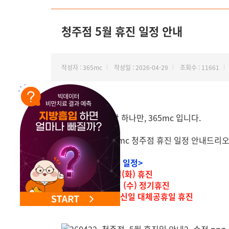
NEW 교대 지방줄기세포센터 오픈
청주점 5월 휴진 일정 안내
작성자 : 365mc
작성일 : 2026-04-29
조회수 : 11661
안녕하세요. 지방 하나만, 365mc 입니다.
2026년 5월 365mc 청주점 휴진 일정 안내드리
<청주점 5월 휴진 일정>
-5월 1일(금)~5일(화) 휴진
-13일/20일/27일 (수) 정기휴진
-25일(월) 석가탄신일 대체공휴일 휴진