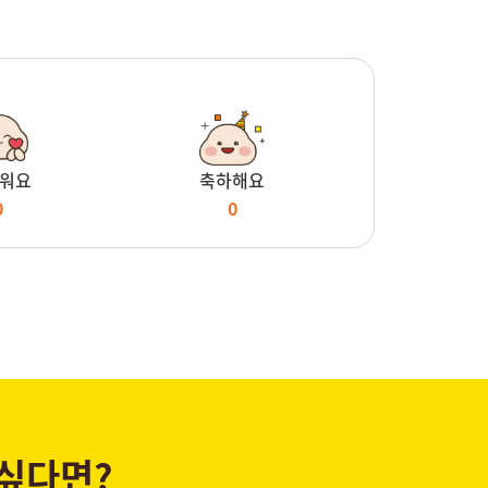
워요
축하해요
0
0
 싶다면?