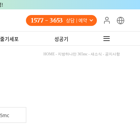
!
1577 - 3653
상담 예약
줄기세포
성공기
HOME - 지방하나만 365mc - 새소식 - 공지사항
5mc