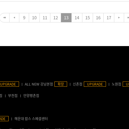
9
10
11
12
13
14
15
16
17
UPGRADE
ALL NEW 강남본점
확장
신촌점
UPGRADE
노원점
U
점
부천점
안양평촌점
ADE
해운대 람스 스페셜센터