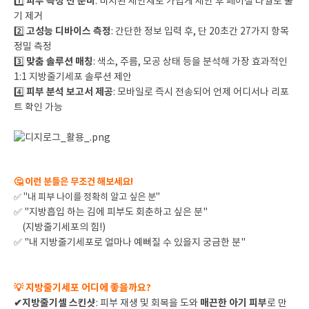
피부 측정 전 준비
1️⃣
: 비치된 세안제로 가볍게 세안 후 페이셜 타월로 물
기 제거
고성능 디바이스 측정
2️⃣
: 간단한 정보 입력 후, 단 20초간 27가지 항목
정밀 측정
맞춤 솔루션 매칭
3️⃣
: 색소, 주름, 모공 상태 등을 분석해 가장 효과적인
1:1 지방줄기세포 솔루션 제안
피부 분석 보고서 제공
4️⃣
: 모바일로 즉시 전송되어 언제 어디서나 리포
트 확인 가능
🤔 이런 분들은 무조건 해보세요!
✅
"내 피부 나이를 정확히 알고 싶은 분"
✅ "지방흡입 하는 김에 피부도 회춘하고 싶은 분"
(지방줄기세포의 힘!)
✅ "내 지방줄기세포로 얼마나 예뻐질 수 있을지 궁금한 분"
💡 지방줄기세포 어디에 좋을까요?
✔지방줄기셀 스킨샷
매끈한 아기 피부
: 피부 재생 및 회복을 도와
로 만