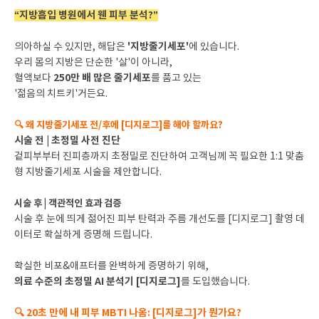
“지방흡입 병원에서 웬 피부 분석?”
'지방줄기세포'
의아하실 수 있지만, 해답은
에 있습니다.
우리 몸의 지방은 단순한 '살'이 아니라,
250만 배 많은 줄기세포
혈액보다
를 품고 있는
'젊음의 치트키'거든요.
🔍 왜 지방줄기세포 전/후에 [디지로그]를 해야 할까요?
시술 전 | 초정밀 사전 진단
겉피부부터 진피층까지 초정밀로 진단하여 고객님께 꼭 필요한 1:1 맞춤
형 지방줄기세포 시술을 제안합니다.
시술 후 | 객관적인 효과 검증
시술 후 눈에 띄게 젊어진 피부 탄력과 주름 개선도를 [디지로그] 촬영 데
이터로 확실하게 증명해 드립니다.
확실한 비포&애프터를 완벽하게 증명하기 위해,
의료 수준의 초정밀 AI 분석기 [디지로그]
를 도입했습니다.
🔍 20초 만에 내 피부 MBTI 나옴: [디지로그]가 뭔가요?