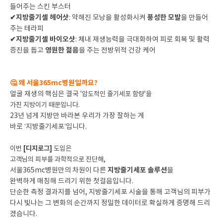
들어주는 스킨 부스터
✔지방줄기셀 헤어샷
풍성한 모발
: 약해진 모낭을 활성화시켜
을 만들어
주는 테라피
✔지방줄기셀 바이오샷
: 체내 재생능력을 극대화하여 피로 회복 및 활력
영원한 젊음
증진을 돕고
을 주는 전방위적 건강 케어
🤔 왜 서울365mc병원일까요?
얼굴 재생의 핵심은 결국
'압도적인 줄기세포 함량'을
가진 지방이기 때문입니다.
23년 넘게 지방만 바라본 우리가 가장 잘하는 게
바로 ‘지방줄기세포’입니다.
이번
[디지로그]
도입은
고객님의 피부를 과학적으로 진단해,
지방줄기세포 솔루션
서울365mc병원만의 차원이 다른
을
완벽하게 매칭해 드리기 위한 첫걸음입니다.
단순한 측정 결과지를 넘어, 지방줄기세포 시술을 통해 고객님의 피부가
다시 빛나는 그 변화의 순간까지 정밀한 데이터로 확실하게 증명해 드리
겠습니다.