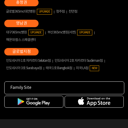
글로벌365mc대전병원
청주점
천안점
UPGRADE
대구365mc병원
부산365mc병원(서면)
UPGRADE
UPGRADE
해운대 람스 스페셜센터
인도네시아 1호 자카르타 Selatan점
인도네시아 2호 자카르타 Sudirman점
인도네시아 3호 Surabaya점
태국 1호 Bangkok점
미국 LA점
NEW
Family Site