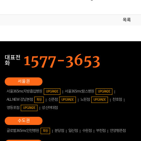
목록
대표전
화
서울365mc지방흡입병원
서울365mc람스병원
UPGRADE
UPGRADE
ALL NEW 강남본점
신촌점
노원점
천호점
확장
UPGRADE
UPGRADE
영등포점
성신여대점
UPGRADE
글로벌365mc인천병원
분당점
일산점
수원점
부천점
안양평촌점
확장