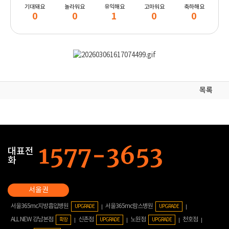
기대돼요
놀라워요
유익해요
고마워요
축하해요
0
0
1
0
0
목록
대표전
화
서울365mc지방흡입병원
서울365mc람스병원
UPGRADE
UPGRADE
ALL NEW 강남본점
신촌점
노원점
천호점
확장
UPGRADE
UPGRADE