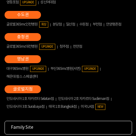
영등포점
성신여대점
UPGRADE
글로벌365mc인천병원
분당점
일산점
수원점
부천점
안양평촌점
확장
글로벌365mc대전병원
청주점
천안점
UPGRADE
대구365mc병원
부산365mc병원(서면)
UPGRADE
UPGRADE
해운대 람스 스페셜센터
인도네시아 1호 자카르타 Selatan점
인도네시아 2호 자카르타 Sudirman점
인도네시아 3호 Surabaya점
태국 1호 Bangkok점
미국 LA점
NEW
Family Site