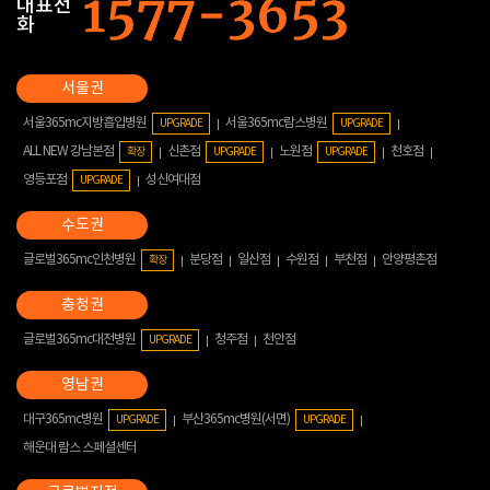
대표전
화
서울365mc지방흡입병원
서울365mc람스병원
UPGRADE
UPGRADE
ALL NEW 강남본점
신촌점
노원점
천호점
확장
UPGRADE
UPGRADE
영등포점
성신여대점
UPGRADE
글로벌365mc인천병원
분당점
일산점
수원점
부천점
안양평촌점
확장
글로벌365mc대전병원
청주점
천안점
UPGRADE
대구365mc병원
부산365mc병원(서면)
UPGRADE
UPGRADE
해운대 람스 스페셜센터