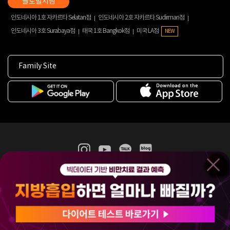
인도네시아 1호 자카르타 Selatan점
인도네시아 2호 자카르타 Sudirman점
인도네시아 3호 Surabaya점
태국 1호 Bangkok점
미국 LA점
NEW
Family Site
365mc 병·의원 이용약관
홈페이지 이용약관
개인정보처리방침
비급여진료수가
증명서발급
인재채용
(주)365mcㅣ서울특별시 서초구 서초대로52길 7, 3~4층(서초동, 제일빌딩)
120-87-04354ㅣ김남철
COPYRIGHT(C) 2025 365mc. ALL RIGHTS RESERVED.