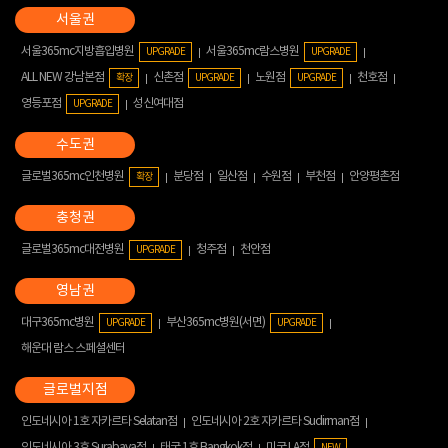
서울365mc지방흡입병원
서울365mc람스병원
UPGRADE
UPGRADE
ALL NEW 강남본점
신촌점
노원점
천호점
확장
UPGRADE
UPGRADE
영등포점
성신여대점
UPGRADE
글로벌365mc인천병원
분당점
일산점
수원점
부천점
안양평촌점
확장
글로벌365mc대전병원
청주점
천안점
UPGRADE
대구365mc병원
부산365mc병원(서면)
UPGRADE
UPGRADE
해운대 람스 스페셜센터
인도네시아 1호 자카르타 Selatan점
인도네시아 2호 자카르타 Sudirman점
인도네시아 3호 Surabaya점
태국 1호 Bangkok점
미국 LA점
NEW