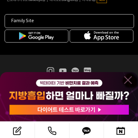
Family Site
365mc 병·의원 이용약관
홈페이지 이용약관
개인정보처리방침
비급여진료수가
증명서발급
인재채용
(주)365mcㅣ서울특별시 서초구 서초대로52길 7, 3~4층(서초동, 제일빌딩)
120-87-04354ㅣ김남철
COPYRIGHT(C) 2025 365mc. ALL RIGHTS RESERVED.