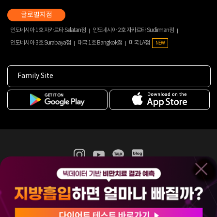
인도네시아 1호 자카르타 Selatan점
인도네시아 2호 자카르타 Sudirman점
인도네시아 3호 Surabaya점
태국 1호 Bangkok점
미국 LA점
NEW
Family Site
365mc 병·의원 이용약관
홈페이지 이용약관
개인정보처리방침
비급여진료수가
증명서발급
인재채용
(주)365mcㅣ서울특별시 서초구 서초대로52길 7, 3~4층(서초동, 제일빌딩)
120-87-04354ㅣ김남철