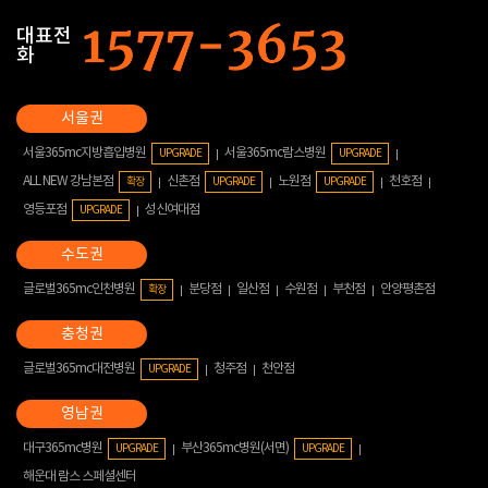
대표전
화
서울365mc지방흡입병원
서울365mc람스병원
UPGRADE
UPGRADE
ALL NEW 강남본점
신촌점
노원점
천호점
확장
UPGRADE
UPGRADE
영등포점
성신여대점
UPGRADE
글로벌365mc인천병원
분당점
일산점
수원점
부천점
안양평촌점
확장
글로벌365mc대전병원
청주점
천안점
UPGRADE
대구365mc병원
부산365mc병원(서면)
UPGRADE
UPGRADE
해운대 람스 스페셜센터