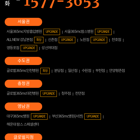
화
서울365mc지방흡입병원
서울365mc람스병원
UPGRADE
UPGRADE
ALL NEW 강남본점
신촌점
노원점
천호점
확장
UPGRADE
UPGRADE
영등포점
성신여대점
UPGRADE
글로벌365mc인천병원
분당점
일산점
수원점
부천점
안양평촌점
확장
글로벌365mc대전병원
청주점
천안점
UPGRADE
대구365mc병원
부산365mc병원(서면)
UPGRADE
UPGRADE
해운대 람스 스페셜센터