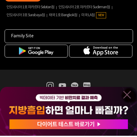
인도네시아 1호 자카르타 Selatan점
인도네시아 2호 자카르타 Sudirman점
인도네시아 3호 Surabaya점
태국 1호 Bangkok점
미국 LA점
NEW
Family Site
365mc 병·의원 이용약관
홈페이지 이용약관
개인정보처리방침
비급여진료수가
증명서발급
인재채용
(주)365mcㅣ서울특별시 서초구 서초대로52길 7, 3~4층(서초동, 제일빌딩)
120-87-04354ㅣ김남철
COPYRIGHT(C) 2025 365mc. ALL RIGHTS RESERVED.