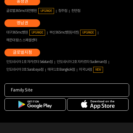
글로벌365mc대전병원
청주점
천안점
UPGRADE
대구365mc병원
부산365mc병원(서면)
UPGRADE
UPGRADE
해운대 람스 스페셜센터
인도네시아 1호 자카르타 Selatan점
인도네시아 2호 자카르타 Sudirman점
인도네시아 3호 Surabaya점
태국 1호 Bangkok점
미국 LA점
NEW
Family Site