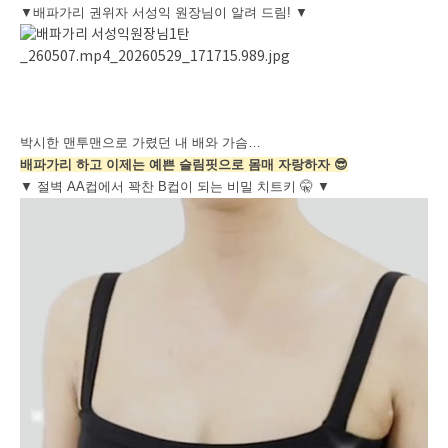
▼배파가리 권위자 서성익 원장님이 알려 드림! ▼
박시한 맨투맨으로 가렸던 내 배와 가슴…
배파가리 하고 이제는 예쁜 슬림핏으로 몸매 자랑하자 😎
▼ 절벽 AA컵에서 꽉찬 B컵이 되는 비밀 치트키 🤫 ▼