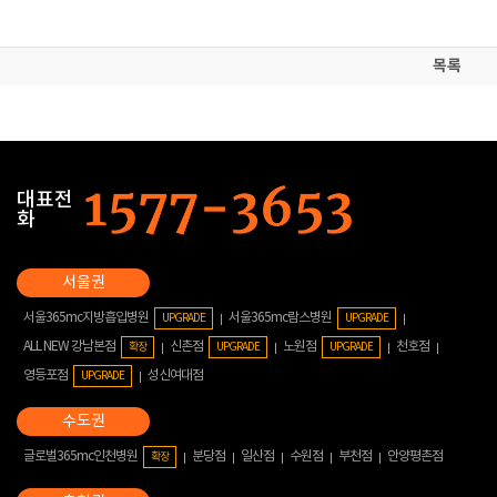
목록
대표전
화
서울365mc지방흡입병원
서울365mc람스병원
UPGRADE
UPGRADE
ALL NEW 강남본점
신촌점
노원점
천호점
확장
UPGRADE
UPGRADE
영등포점
성신여대점
UPGRADE
글로벌365mc인천병원
분당점
일산점
수원점
부천점
안양평촌점
확장