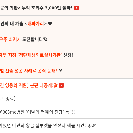
영웅의 귀환> 누적 조회수 3,000만 돌파!
연의 내 가슴 <
배파가리
> ♥
 우주 최저가
도전합니다🪐
지부 지정 '첨단재생의료실시기관'
선정!
벌 진출 성공 사례로 공식 등재!
🏅
진 영웅의 귀환] 본편 대공개!🎬
(투표종료)
울365mc병원 '이달의 명예의 전당' 등극!
어있던 나만의 황금 실루엣을 완전히 깨울 시간! ☀️🌿