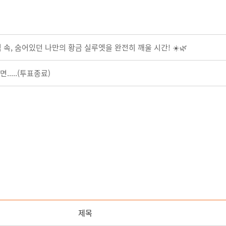
속, 숨어있던 나만의 황금 실루엣을 완전히 깨울 시간! ☀️🌿
.....(투표종료)
제목