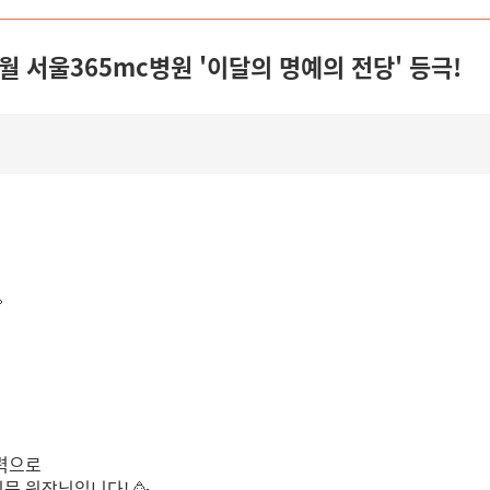
5월 서울365mc병원 '이달의 명예의 전당' 등극!

실력으로
묵 원장님입니다! 🥳