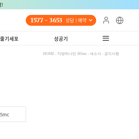
!
1577 - 3653
상담 예약
줄기세포
성공기
HOME - 지방하나만 365mc - 새소식 - 공지사항
5mc