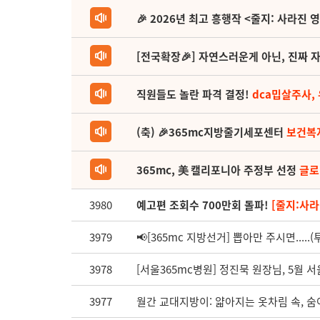
🎉 2026년 최고 흥행작 <줄지: 사라진 
[전국확장🎉] 자연스러운게 아닌, 진짜 자
직원들도 놀란 파격 결정!
dca밉살주사,
(축) 🎉365mc지방줄기세포센터
보건복
365mc, 美 캘리포니아 주정부 선정
글로
3980
예고편 조회수 700만회 돌파!
[줄지:사라
3979
📢[365mc 지방선거] 뽑아만 주시면.....
3978
[서울365mc병원] 정진묵 원장님, 5월 서
3977
월간 교대지방이: 얇아지는 옷차림 속, 숨