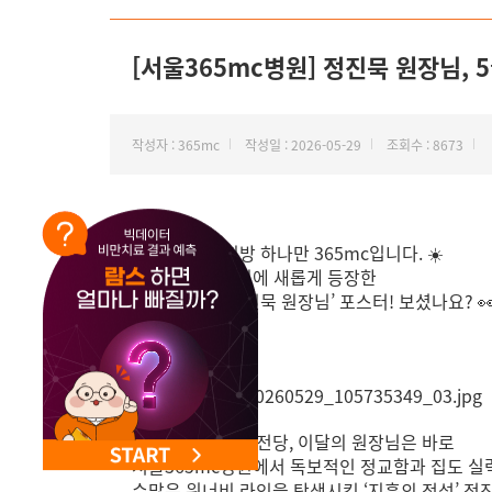
NEW 교대 지방줄기세포센터 오픈
[서울365mc병원] 정진묵 원장님, 
작성자 : 365mc
작성일 : 2026-05-29
조회수 : 8673
안녕하세요, 지방 하나만 365mc입니다. ☀️
서울365mc병원에 새롭게 등장한
‘지흡의 정석 정진묵 원장님’ 포스터! 보셨나요? 
지방흡입 명예의 전당, 이달의 원장님은 바로
서울365mc병원에서 독보적인 정교함과 집도 
수많은 워너비 라인을 탄생시킨 ‘지흡의 정석’ 정진