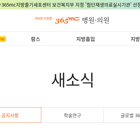
🎉365mc지방줄기세포센터 보건복지부 지정 '첨단재생의료실시기관' 선정
람스
지방흡입
지방
새소식
공지사항
학술연구
글로벌 36