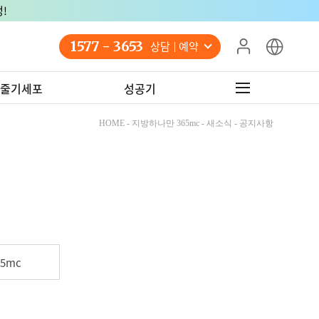
!
1577 - 3653
상담 예약
줄기세포
성공기
HOME - 지방하나만 365mc - 새소식 - 공지사항
5mc