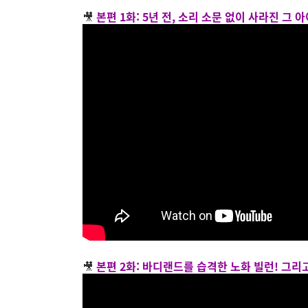
🎥
본편 1화: 5년 전, 소리 소문 없이 사라진 그 
🎥
본편 2화: 바디랜드를 습격한 노화 빌런! 그