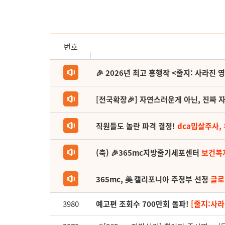
번호
🎉 2026년 최고 흥행작 <줄지: 사라진 
[전국확장🎉] 자연스러운게 아닌, 진짜 자
직원들도 놀란 파격 결정!
dca밉살주사,
(축) 🎉365mc지방줄기세포센터
보건복
365mc, 美 캘리포니아 주정부 선정
글로
3980
예고편 조회수 700만회 돌파!
[줄지:사라