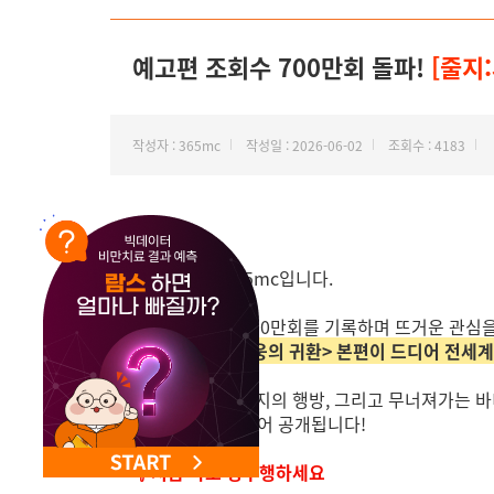
NEW 교대 지방줄기세포센터 오픈
예고편 조회수 700만회 돌파!
[줄지
작성자 : 365mc
작성일 : 2026-06-02
조회수 : 4183
안녕하세요.
지방 하나만 365mc입니다.
예고편 조회수 700만회를 기록하며 뜨거운 관심을
<줄지:사라진 영웅의 귀환> 본편이 드디어 전세
5년 전 사라진 벅지의 행방, 그리고 무너져가는 
모든 비밀이 드디어 공개됩니다!
👇 지금 바로 정주행하세요