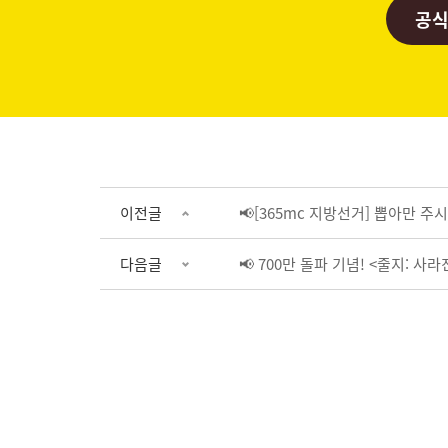
공식
이전글
📢[365mc 지방선거] 뽑아만 주시면
다음글
📢 700만 돌파 기념! <줄지: 