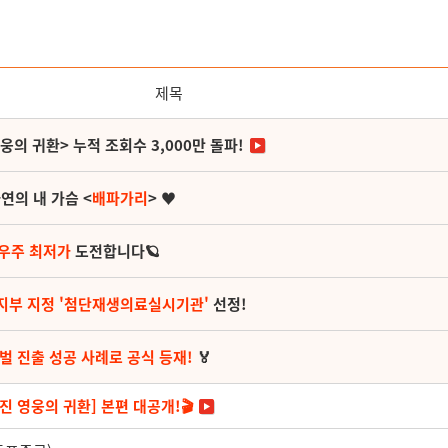
제목
영웅의 귀환> 누적 조회수 3,000만 돌파!
연의 내 가슴 <
배파가리
> ♥
 우주 최저가
도전합니다🪐
지부 지정 '첨단재생의료실시기관'
선정!
벌 진출 성공 사례로 공식 등재!
🏅
진 영웅의 귀환] 본편 대공개!🎬