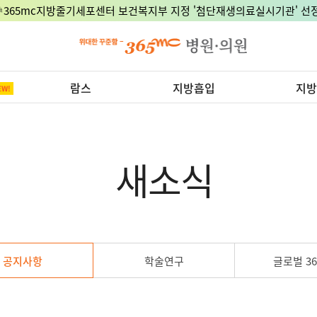
🎉365mc지방줄기세포센터 보건복지부 지정 '첨단재생의료실시기관' 선정
람스
지방흡입
지방
새소식
공지사항
학술연구
글로벌 36