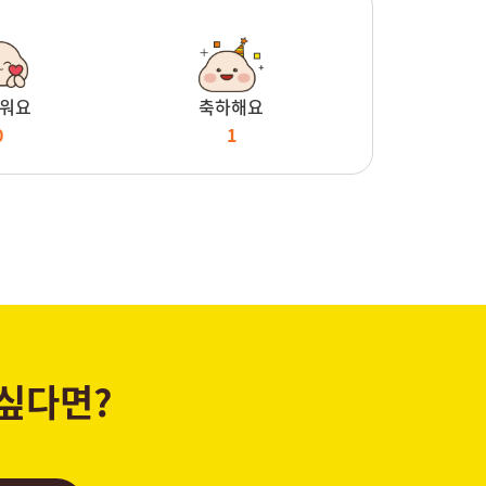
워요
축하해요
0
1
 싶다면?