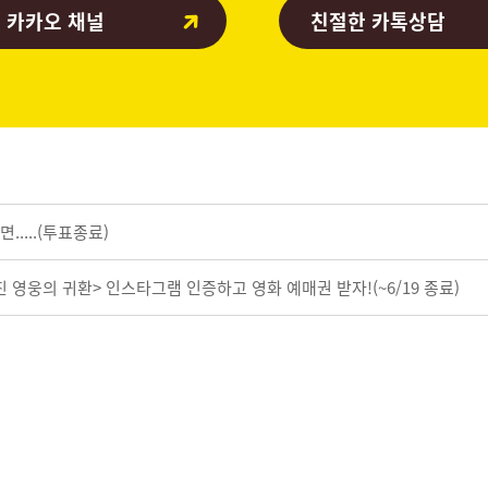
 카카오 채널
친절한 카톡상담
.....(투표종료)
사라진 영웅의 귀환> 인스타그램 인증하고 영화 예매권 받자!
(~6/19 종료)