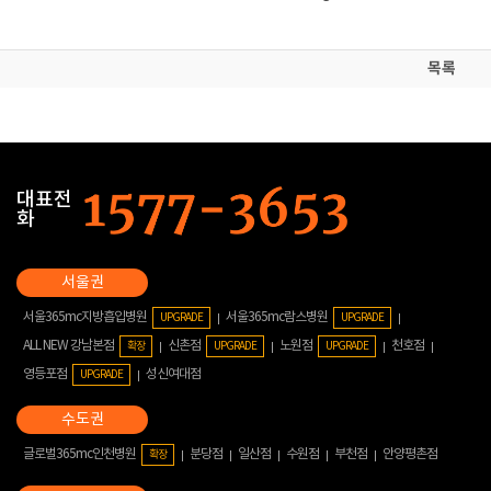
목록
대표전
화
서울365mc지방흡입병원
서울365mc람스병원
UPGRADE
UPGRADE
ALL NEW 강남본점
신촌점
노원점
천호점
확장
UPGRADE
UPGRADE
영등포점
성신여대점
UPGRADE
글로벌365mc인천병원
분당점
일산점
수원점
부천점
안양평촌점
확장