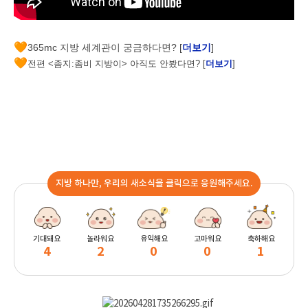
🧡
365mc 지방 세계관이 궁금하다면? [
더보기
]
🧡
전편 <좀지:좀비 지방이> 아직도 안봤다면? [
더보기
]
지방 하나만, 우리의 새소식을 클릭으로 응원해주세요.
기대돼요
놀라워요
유익해요
고마워요
축하해요
4
2
0
0
1