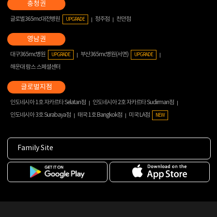
글로벌365mc대전병원
청주점
천안점
UPGRADE
대구365mc병원
부산365mc병원(서면)
UPGRADE
UPGRADE
해운대 람스 스페셜센터
인도네시아 1호 자카르타 Selatan점
인도네시아 2호 자카르타 Sudirman점
인도네시아 3호 Surabaya점
태국 1호 Bangkok점
미국 LA점
NEW
Family Site