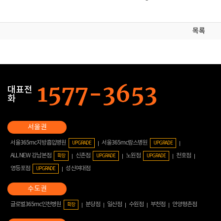
목록
대표전
화
서울365mc지방흡입병원
서울365mc람스병원
UPGRADE
UPGRADE
ALL NEW 강남본점
신촌점
노원점
천호점
확장
UPGRADE
UPGRADE
영등포점
성신여대점
UPGRADE
글로벌365mc인천병원
분당점
일산점
수원점
부천점
안양평촌점
확장