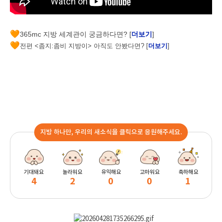
🧡
365mc 지방 세계관이 궁금하다면? [
더보기
]
🧡
전편 <좀지:좀비 지방이> 아직도 안봤다면? [
더보기
]
지방 하나만, 우리의 새소식을 클릭으로 응원해주세요.
기대돼요
놀라워요
유익해요
고마워요
축하해요
4
2
0
0
1