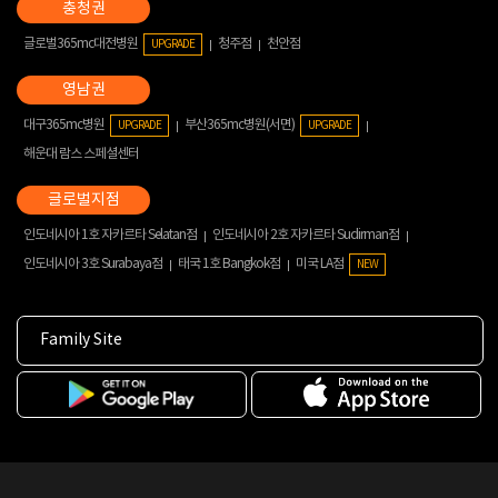
글로벌365mc대전병원
청주점
천안점
UPGRADE
대구365mc병원
부산365mc병원(서면)
UPGRADE
UPGRADE
해운대 람스 스페셜센터
인도네시아 1호 자카르타 Selatan점
인도네시아 2호 자카르타 Sudirman점
인도네시아 3호 Surabaya점
태국 1호 Bangkok점
미국 LA점
NEW
Family Site