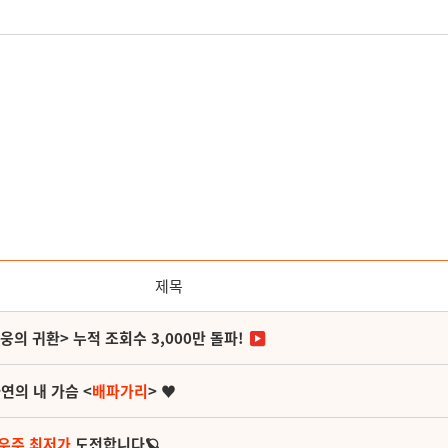
제목
영웅의 귀환> 누적 조회수 3,000만 돌파!
연의 내 가슴 <
배파가리
> ♥
 우주 최저가
도전합니다🪐