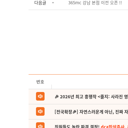
다음글
365mc 강남 본점 이전 오픈 !!
번호
🎉 2026년 최고 흥행작 <줄지: 사라진 
[전국확장🎉] 자연스러운게 아닌, 진짜 자
직원들도 놀란 파격 결정!
dca밉살주사,