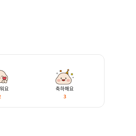
워요
축하해요
2
3