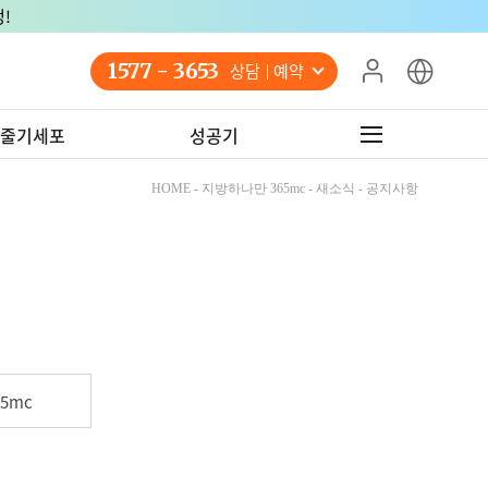
!
1577 - 3653
상담 예약
줄기세포
성공기
HOME - 지방하나만 365mc - 새소식 - 공지사항
5mc