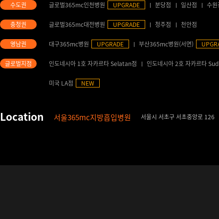
글로벌365mc인천병원
UPGRADE
분당점
일산점
수원
글로벌365mc대전병원
UPGRADE
청주점
천안점
대구365mc병원
UPGRADE
부산365mc병원(서면)
UPGR
인도네시아 1호 자카르타 Selatan점
인도네시아 2호 자카르타 Sud
미국 LA점
NEW
서울365mc지방흡입병원
서울시 서초구 서초중앙로 126