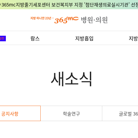
🎉365mc지방줄기세포센터 보건복지부 지정 '첨단재생의료실시기관' 선정
람스
지방흡입
지방
새소식
공지사항
학술연구
글로벌 36