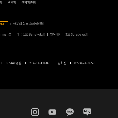
점
부천점
안양평촌점
ADE
해운대 람스 스페셜센터
irman점
태국 1호 Bangkok점
인도네시아 3호 Surabaya점
365mc병원
214-14-12607
김하진
02-3474-3657