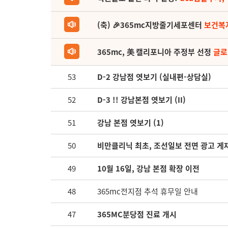
(축) 🎉365mc지방줄기세포센터
보건복
365mc, 美 캘리포니아 주정부 선정
글로
53
D-2 강남점 엿보기 (실내편-상담실)
52
D-3 !! 강남본점 엿보기 (II)
51
강남 본점 엿보기 (1)
50
비만클리닉 최초, 조선일보 전면 광고 게
49
10월 16일, 강남 본점 확장 이전
48
365mc전지점 추석 휴무일 안내
47
365MC분당점 진료 개시