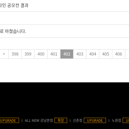
디자인 공모전 결과
으로 마쳤습니다.
398
399
400
401
402
403
404
405
406
UPGRADE
ALL NEW 강남본점
확장
신촌점
UPGRADE
노원점
U