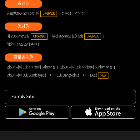
글로벌365mc대전병원
청주점
천안점
UPGRADE
대구365mc병원
부산365mc병원(서면)
UPGRADE
UPGRADE
해운대 람스 스페셜센터
인도네시아 1호 자카르타 Selatan점
인도네시아 2호 자카르타 Sudirman점
인도네시아 3호 Surabaya점
태국 1호 Bangkok점
미국 LA점
NEW
Family Site