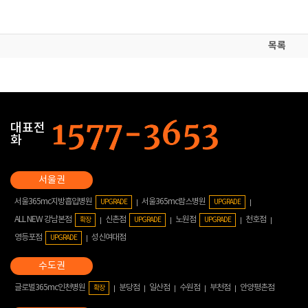
목록
대표전
화
서울365mc지방흡입병원
서울365mc람스병원
UPGRADE
UPGRADE
ALL NEW 강남본점
신촌점
노원점
천호점
확장
UPGRADE
UPGRADE
영등포점
성신여대점
UPGRADE
글로벌365mc인천병원
분당점
일산점
수원점
부천점
안양평촌점
확장