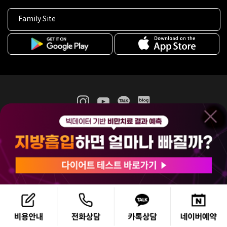
Family Site
365mc 병·의원 이용약관
홈페이지 이용약관
개인정보처리방침
비급여진료수가
증명서발급
인재채용
(주)365mcㅣ서울특별시 서초구 서초대로52길 7, 3~4층(서초동, 제일빌딩)
120-87-04354ㅣ김남철
COPYRIGHT(C) 2025 365mc. ALL RIGHTS RESERVED.