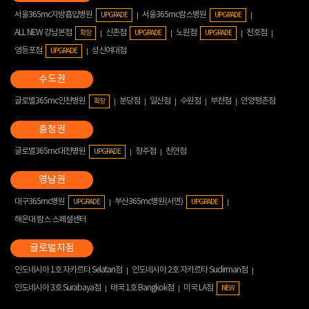
서울365mc지방흡입병원
서울365mc람스병원
UPGRADE
UPGRADE
ALL NEW 강남본점
신촌점
노원점
천호점
확장
UPGRADE
UPGRADE
영등포점
성신여대점
UPGRADE
글로벌365mc인천병원
분당점
일산점
수원점
부천점
안양평촌점
확장
글로벌365mc대전병원
청주점
천안점
UPGRADE
대구365mc병원
부산365mc병원(서면)
UPGRADE
UPGRADE
해운대 람스 스페셜센터
인도네시아 1호 자카르타 Selatan점
인도네시아 2호 자카르타 Sudirman점
인도네시아 3호 Surabaya점
태국 1호 Bangkok점
미국 LA점
NEW