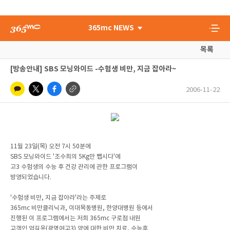
365mc NEWS
목록
[방송안내] SBS 모닝와이드 -수험생 비만, 지금 잡아라~
2006-11-22
11월 23일(목) 오전 7시 50분에
SBS 모닝와이드 '조수희의 5Kg만 뺍시다'에
고3 수험생의 수능 후 건강 관리에 관한 프로그램이
방영되었습니다.
'수험생 비만, 지금 잡아라'라는 주제로
365mc 비만클리닉과, 이대목동병원, 한양대병원 등에서
진행된 이 프로그램에서는 저희 365mc 구로점 내원
고객인 엄길윤(광명여고3) 양에 대한 비만 치료, 수능후