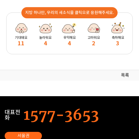
지방 하나만, 우리의 새소식을 클릭으로 응원해주세요.
기대돼요
놀라워요
유익해요
고마워요
축하해요
11
4
4
2
3
목록
대표전
화