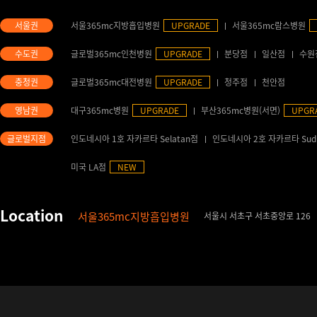
서울365mc지방흡입병원
UPGRADE
서울365mc람스병원
글로벌365mc인천병원
UPGRADE
분당점
일산점
수원
글로벌365mc대전병원
UPGRADE
청주점
천안점
대구365mc병원
UPGRADE
부산365mc병원(서면)
UPGR
인도네시아 1호 자카르타 Selatan점
인도네시아 2호 자카르타 Sud
미국 LA점
NEW
서울365mc지방흡입병원
서울시 서초구 서초중앙로 126