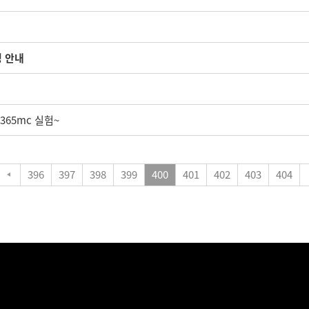
경 안내
365mc 실험~
396
397
398
399
400
401
402
403
404