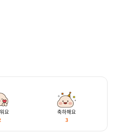
워요
축하해요
2
3