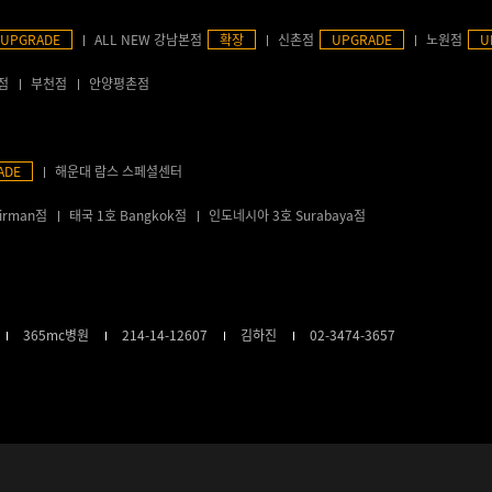
UPGRADE
ALL NEW 강남본점
확장
신촌점
UPGRADE
노원점
U
점
부천점
안양평촌점
ADE
해운대 람스 스페셜센터
irman점
태국 1호 Bangkok점
인도네시아 3호 Surabaya점
365mc병원
214-14-12607
김하진
02-3474-3657