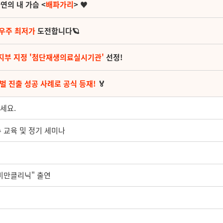
연의 내 가슴 <
배파가리
> ♥
 우주 최저가
도전합니다🪐
지부 지정 '첨단재생의료실시기관'
선정!
벌 진출 성공 사례로 공식 등재!
🏅
세요.
수 교육 및 정기 세미나
c 비만클리닉" 출연