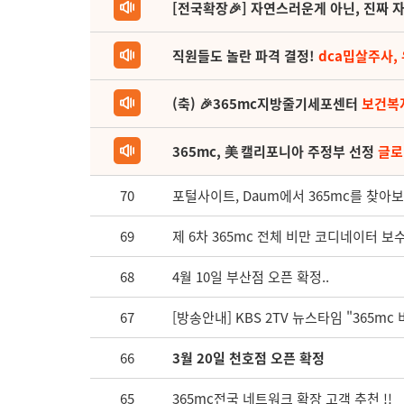
[전국확장🎉] 자연스러운게 아닌, 진짜 자
직원들도 놀란 파격 결정!
dca밉살주사,
(축) 🎉365mc지방줄기세포센터
보건복
365mc, 美 캘리포니아 주정부 선정
글로
70
포털사이트, Daum에서 365mc를 찾아보
69
제 6차 365mc 전체 비만 코디네이터 보
68
4월 10일 부산점 오픈 확정..
67
[방송안내] KBS 2TV 뉴스타임 "365m
66
3월 20일 천호점 오픈 확정
65
365mc전국 네트워크 확장 고객 추천 !!