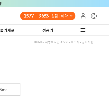
!
1577 - 3653
상담 예약
줄기세포
성공기
HOME - 지방하나만 365mc - 새소식 - 공지사항
5mc