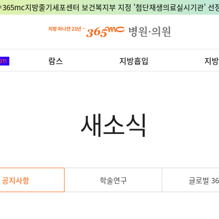
🎉365mc지방줄기세포센터 보건복지부 지정 '첨단재생의료실시기관' 선정
람스
지방흡입
지방
새소식
공지사항
학술연구
글로벌 36