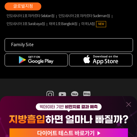
인도네시아 1호 자카르타 Selatan점
인도네시아 2호 자카르타 Sudirman점
인도네시아 3호 Surabaya점
태국 1호 Bangkok점
미국 LA점
NEW
Family Site
365mc 병·의원 이용약관
홈페이지 이용약관
개인정보처리방침
비급여진료수가
증명서발급
인재채용
(주)365mcㅣ서울특별시 서초구 서초대로52길 7, 3~4층(서초동, 제일빌딩)
120-87-04354ㅣ김남철