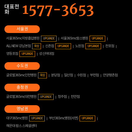
대표전
화
서울365mc지방흡입병원
서울365mc람스병원
UPGRADE
UPGRADE
ALL NEW 강남본점
신촌점
노원점
천호점
확장
UPGRADE
UPGRADE
영등포점
성신여대점
UPGRADE
글로벌365mc인천병원
분당점
일산점
수원점
부천점
안양평촌점
확장
글로벌365mc대전병원
청주점
천안점
UPGRADE
대구365mc병원
부산365mc병원(서면)
UPGRADE
UPGRADE
해운대 람스 스페셜센터