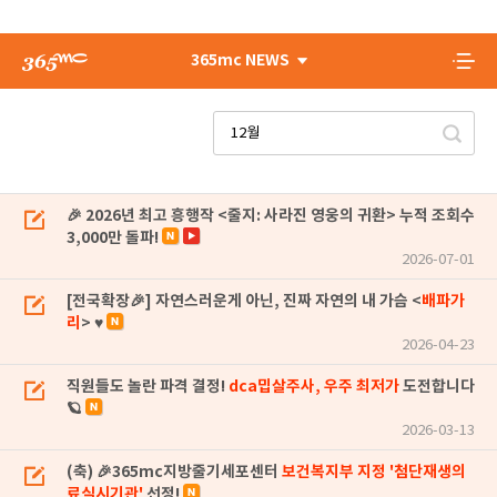
365mc NEWS
🎉 2026년 최고 흥행작 <줄지: 사라진 영웅의 귀환> 누적 조회수
3,000만 돌파!
2026-07-01
[전국확장🎉] 자연스러운게 아닌, 진짜 자연의 내 가슴 <
배파가
리
> ♥
2026-04-23
직원들도 놀란 파격 결정!
dca밉살주사, 우주 최저가
도전합니다
🪐
2026-03-13
(축) 🎉365mc지방줄기세포센터
보건복지부 지정 '첨단재생의
료실시기관'
선정!