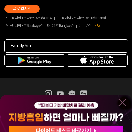
인도네시아 1호 자카르타 Selatan점
인도네시아 2호 자카르타 Sudirman점
인도네시아 3호 Surabaya점
태국 1호 Bangkok점
미국 LA점
NEW
Family Site
365mc 병·의원 이용약관
홈페이지 이용약관
개인정보처리방침
비급여진료수가
증명서발급
인재채용
(주)365mcㅣ서울특별시 서초구 서초대로52길 7, 3~4층(서초동, 제일빌딩)
120-87-04354ㅣ김남철