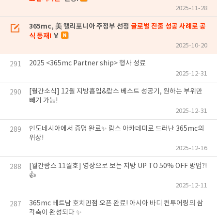
2025-11-28
365mc, 美 캘리포니아 주정부 선정
글로벌 진출 성공 사례로 공
식 등재!
🏅
2025-10-20
2025 <365mc Partner ship> 행사 성료
291
2025-12-31
[월간소식] 12월 지방흡입&람스 베스트 성공기, 원하는 부위만
290
빼기 가능!
2025-12-31
인도네시아에서 증명 완료✨ 람스 아카데미로 드러난 365mc의
289
위상!
2025-12-16
[월간람스 11월호] 영상으로 보는 지방 UP TO 50% OFF 방법?!
288
👍
2025-12-11
365mc 베트남 호치민점 오픈 완료! 아시아 바디 컨투어링의 삼
287
각축이 완성되다 ✨