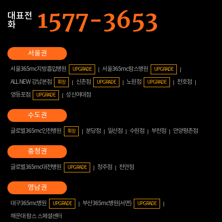
대표전
화
서울365mc지방흡입병원
서울365mc람스병원
UPGRADE
UPGRADE
ALL NEW 강남본점
신촌점
노원점
천호점
확장
UPGRADE
UPGRADE
영등포점
성신여대점
UPGRADE
글로벌365mc인천병원
분당점
일산점
수원점
부천점
안양평촌점
확장
글로벌365mc대전병원
청주점
천안점
UPGRADE
대구365mc병원
부산365mc병원(서면)
UPGRADE
UPGRADE
해운대 람스 스페셜센터