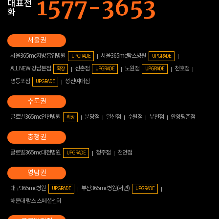
대표전
화
서울365mc지방흡입병원
서울365mc람스병원
UPGRADE
UPGRADE
ALL NEW 강남본점
신촌점
노원점
천호점
확장
UPGRADE
UPGRADE
영등포점
성신여대점
UPGRADE
글로벌365mc인천병원
분당점
일산점
수원점
부천점
안양평촌점
확장
글로벌365mc대전병원
청주점
천안점
UPGRADE
대구365mc병원
부산365mc병원(서면)
UPGRADE
UPGRADE
해운대 람스 스페셜센터