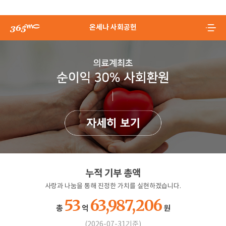
온세나 사회공헌
누적 기부 총액
사랑과 나눔을 통해 진정한 가치를 실현하겠습니다.
53
63,987,206
총
억
원
(2026-07-31기준)