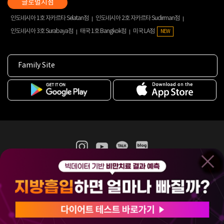
인도네시아 1호 자카르타 Selatan점
인도네시아 2호 자카르타 Sudirman점
인도네시아 3호 Surabaya점
태국 1호 Bangkok점
미국 LA점
NEW
Family Site
365mc 병·의원 이용약관
홈페이지 이용약관
개인정보처리방침
비급여진료수가
증명서발급
인재채용
(주)365mcㅣ서울특별시 서초구 서초대로52길 7, 3~4층(서초동, 제일빌딩)
120-87-04354ㅣ김남철
COPYRIGHT(C) 2025 365mc. ALL RIGHTS RESERVED.