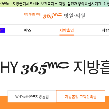
🎉365mc지방줄기세포센터 보건복지부 지정 '첨단재생의료실시기관' 선정
람스
지방흡입
지방
HY
지방
WHY
지방흡입
지방흡입 고객만족률