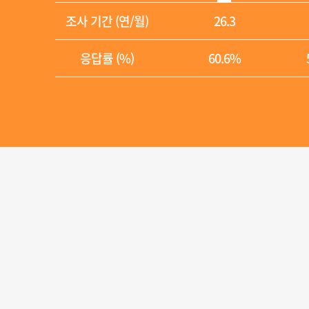
조사 기간 (연/월)
26.3
응답률 (%)
60.6%