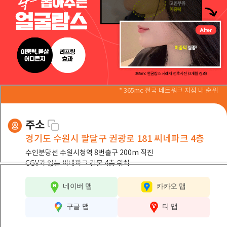
람스로 진짜 빼세요!
<박종호대표원장> 영국 저명한 SCIE급 국제 저널인
2024 BMC public health에 비만연구 논문 등재!
365mc 고객만족도 최고 지점
365mc 메디컬 팀워크 평가 전국 1위 지점
* 365mc 전국 네트워크 지점 내 순위
주소
경기도 수원시 팔달구 권광로 181 씨네파크 4층
수인분당선 수원시청역 8번출구 200m 직진
CGV가 있는 씨네파크 건물 4층 위치
네이버 맵
카카오 맵
구글 맵
티 맵