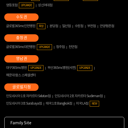
영등포점
성신여대점
UPGRADE
글로벌365mc인천병원
분당점
일산점
수원점
부천점
안양평촌점
확장
글로벌365mc대전병원
청주점
천안점
UPGRADE
대구365mc병원
부산365mc병원(서면)
UPGRADE
UPGRADE
해운대 람스 스페셜센터
인도네시아 1호 자카르타 Selatan점
인도네시아 2호 자카르타 Sudirman점
인도네시아 3호 Surabaya점
태국 1호 Bangkok점
미국 LA점
NEW
Family Site