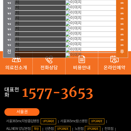
의료진소개
전화상담
비용안내
온라인예약
대표전
화
서울365mc지방흡입병원
서울365mc람스병원
UPGRADE
UPGRADE
ALL NEW 강남본점
신촌점
노원점
천호점
확장
UPGRADE
UPGRADE