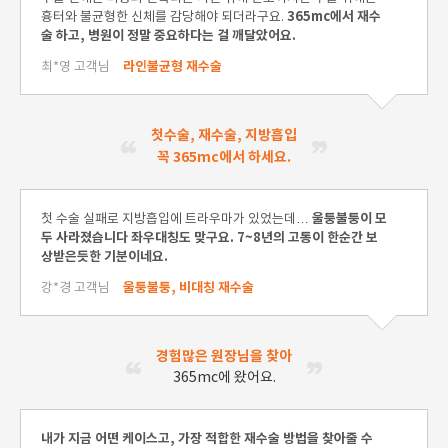
365mc에서 재수
흉터와 불균형한 신체를 감당해야 되더라구요.
술 하고, 병원이 정말 중요하다는 걸 깨달았어요.
라인불균형 재수술
최*영 고객님
첫수술, 재수술, 지방흡입
꼭 365mc에서 하세요.
울퉁불퉁이 모
첫 수술 실패로 지방흡입에 트라우마가 있었는데…
두 사라졌습니다 좌우대칭도 맞구요. 7~8년의 고통이 한순간 보
상받은듯한 기분이네요.
울퉁불퉁, 비대칭 재수술
강*경 고객님
경험많은 원장님을 찾아
365mc에 왔어요.
내가 지금 어떤 케이스고, 가장 적합한 재수술 방법을 찾아줄 수