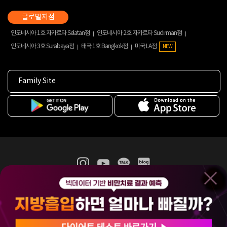
인도네시아 1호 자카르타 Selatan점
인도네시아 2호 자카르타 Sudirman점
인도네시아 3호 Surabaya점
태국 1호 Bangkok점
미국 LA점
NEW
Family Site
365mc 병·의원 이용약관
홈페이지 이용약관
개인정보처리방침
비급여진료수가
증명서발급
인재채용
(주)365mcㅣ서울특별시 서초구 서초대로52길 7, 3~4층(서초동, 제일빌딩)
120-87-04354ㅣ김남철