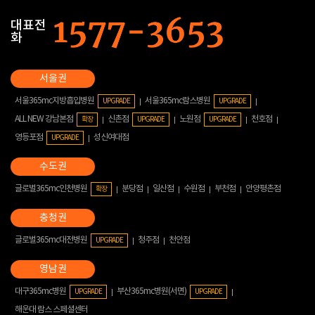
대표전
화
서울365mc지방흡입병원
서울365mc람스병원
UPGRADE
UPGRADE
ALL NEW 강남본점
신촌점
노원점
천호점
확장
UPGRADE
UPGRADE
영등포점
성신여대점
UPGRADE
글로벌365mc인천병원
분당점
일산점
수원점
부천점
안양평촌점
확장
글로벌365mc대전병원
청주점
천안점
UPGRADE
대구365mc병원
부산365mc병원(서면)
UPGRADE
UPGRADE
해운대 람스 스페셜센터