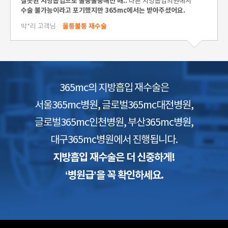
잘못된 지방흡입으로 울퉁불퉁해진 배..
다른 지방흡입의원에서
수술 불가능이라고 포기했지만 365mc에서는 받아주셨어요.
울퉁불퉁 재수술
박*리 고객님
365mc의 지방흡입 재수술은
서울365mc병원, 글로벌365mc대전병원,
글로벌365mc인천병원, 부산365mc병원,
대구365mc병원에서 진행됩니다.
지방흡입 재수술은 더 신중하게!
‘병원급’을 꼭 확인하세요.