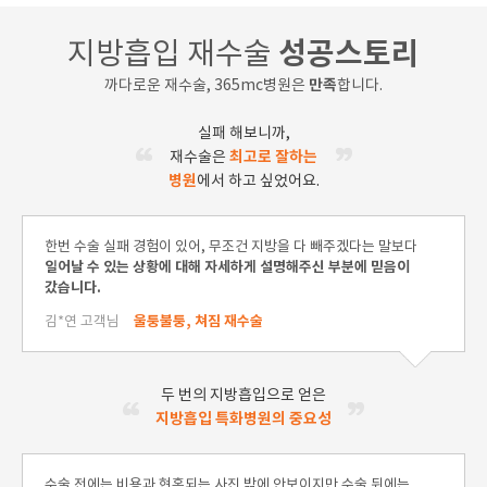
성공스토리
지방흡입 재수술
만족
까다로운 재수술, 365mc병원은
합니다.
실패 해보니까,
최고로 잘하는
재수술은
병원
에서 하고 싶었어요.
한번 수술 실패 경험이 있어, 무조건 지방을 다 빼주겠다는 말보다
일어날 수 있는 상황에 대해 자세하게 설명해주신 부분에 믿음이
갔습니다.
울퉁불퉁, 쳐짐 재수술
김*연 고객님
두 번의 지방흡입으로 얻은
지방흡입 특화병원의 중요성
수술 전에는 비용과 현혹되는 사진 밖에 안보이지만 수술 뒤에는