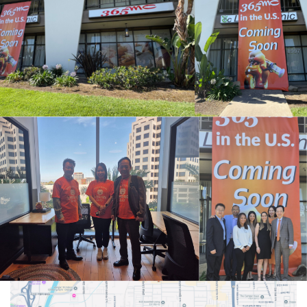
25년 9월 24일 그랜드 오픈!
365mc 마침내 미국까지, 글로벌 중심에 선 쾌거!
세계 최대 의료시장 미국에서 인정받은 LAMS!
K-비만치료 미국 LA 접수
365mc 미국 법인 설립 완료!
주소
438 E Katella Ave B, Orange, CA 92867 USA