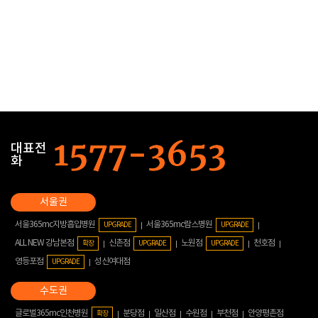
대표전
화
서울365mc지방흡입병원
서울365mc람스병원
UPGRADE
UPGRADE
ALL NEW 강남본점
신촌점
노원점
천호점
확장
UPGRADE
UPGRADE
영등포점
성신여대점
UPGRADE
글로벌365mc인천병원
분당점
일산점
수원점
부천점
안양평촌점
확장