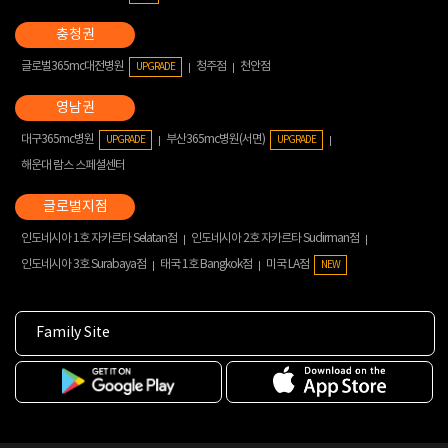
글로벌365mc대전병원
청주점
천안점
UPGRADE
대구365mc병원
부산365mc병원(서면)
UPGRADE
UPGRADE
해운대 람스 스페셜센터
인도네시아 1호 자카르타 Selatan점
인도네시아 2호 자카르타 Sudirman점
인도네시아 3호 Surabaya점
태국 1호 Bangkok점
미국 LA점
NEW
Family Site