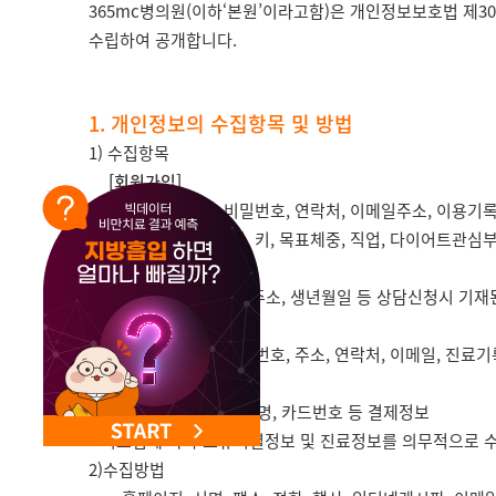
NEW 교대 지방줄기세포센터 오픈
365mc병의원(이하‘본원’이라고함)은 개인정보보호법 제
수립하여 공개합니다.
1. 개인정보의 수집항목 및 방법
1) 수집항목
[회원가입]
필수항목
: 성명, 비밀번호, 연락처, 이메일주소, 이용기록
선택항목
: 생년월일, 키, 목표체중, 직업, 다이어트관심
[상담신청]
성명, 연락처, 이메일주소, 생년월일 등 상담신청시 기재
[진료내원]
필수항목
: 성명, 주민번호, 주소, 연락처, 이메일, 진료
[수납]
신용카드 결제 카드사명, 카드번호 등 결제정보
* 의료법에 따라 고유식별정보 및 진료정보를 의무적으로 
2)수집방법