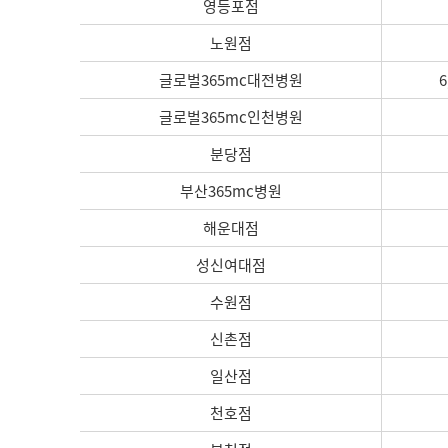
영등포점
노원점
글로벌365mc대전병원
6
글로벌365mc인천병원
분당점
부산365mc병원
해운대점
성신여대점
수원점
신촌점
일산점
천호점