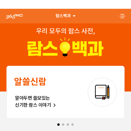
람스백과
우리 모두의 람스 사전,
알쓸신람
알아두면 쓸모있는
신기한 람스 이야기