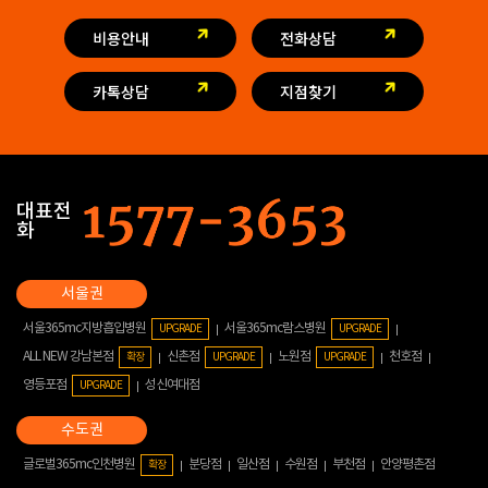
비용안내
전화상담
카톡상담
지점찾기
대표전
화
서울365mc지방흡입병원
서울365mc람스병원
UPGRADE
UPGRADE
ALL NEW 강남본점
신촌점
노원점
천호점
확장
UPGRADE
UPGRADE
영등포점
성신여대점
UPGRADE
글로벌365mc인천병원
분당점
일산점
수원점
부천점
안양평촌점
확장