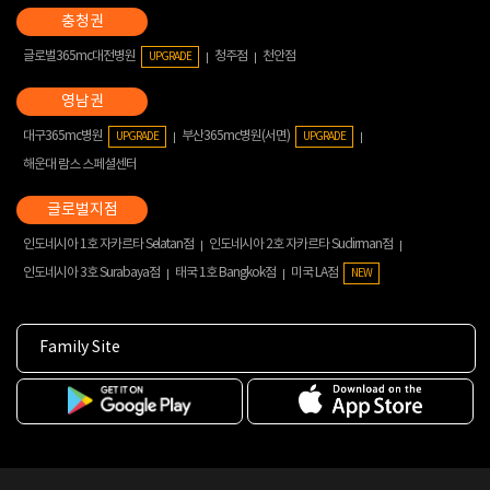
글로벌365mc대전병원
청주점
천안점
UPGRADE
대구365mc병원
부산365mc병원(서면)
UPGRADE
UPGRADE
해운대 람스 스페셜센터
인도네시아 1호 자카르타 Selatan점
인도네시아 2호 자카르타 Sudirman점
인도네시아 3호 Surabaya점
태국 1호 Bangkok점
미국 LA점
NEW
Family Site