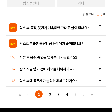
람스 전 안내
기타
검색 건수 :
170
건
람스 후 뭉침, 붓기가 계속되면 그대로 살이 되나요?
new
람스로 추출한 용량만큼 몸무게가 줄어드나요?
new
168
시술 후 음주,흡연은 언제부터 가능한가요?
167
람스 시술 받기 전에 제모를 해야하나요?
166
람스 후에 몸무게가 늘었는데 왜그런가요?
1
2
3
4
5