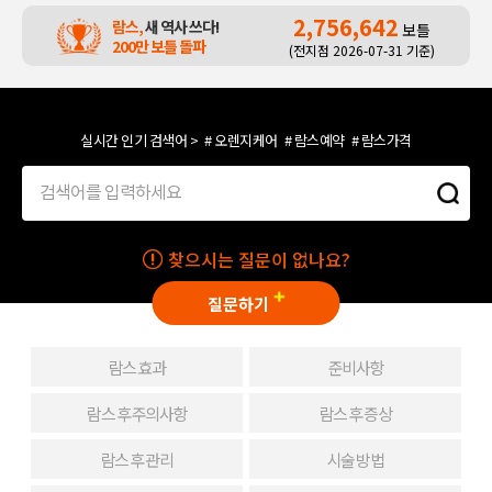
2,756,642
람스,
새 역사 쓰다!
보틀
200만 보틀 돌파
(전지점 2026-07-31 기준)
실시간 인기 검색어 >
# 오렌지케어
# 람스예약
# 람스가격
찾으시는 질문이 없나요?
질문하기
람스 효과
준비사항
람스 후 주의사항
람스 후 증상
람스 후 관리
시술 방법