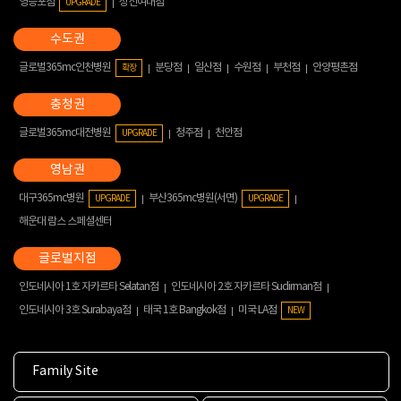
영등포점
성신여대점
UPGRADE
글로벌365mc인천병원
분당점
일산점
수원점
부천점
안양평촌점
확장
글로벌365mc대전병원
청주점
천안점
UPGRADE
대구365mc병원
부산365mc병원(서면)
UPGRADE
UPGRADE
해운대 람스 스페셜센터
인도네시아 1호 자카르타 Selatan점
인도네시아 2호 자카르타 Sudirman점
인도네시아 3호 Surabaya점
태국 1호 Bangkok점
미국 LA점
NEW
Family Site