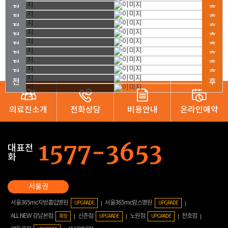
의료진소개
전화상담
비용안내
온라인예약
대표전
화
서울365mc지방흡입병원
서울365mc람스병원
UPGRADE
UPGRADE
ALL NEW 강남본점
신촌점
노원점
천호점
확장
UPGRADE
UPGRADE