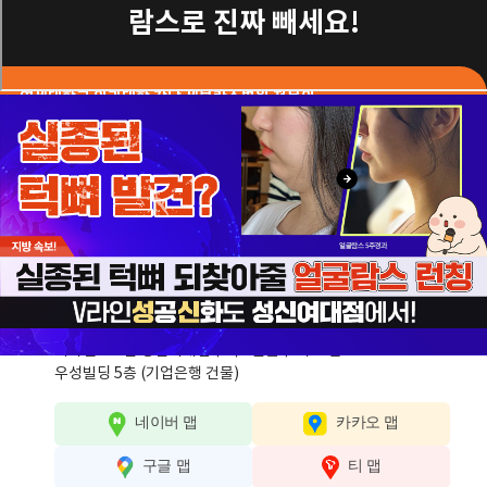
람스로 진짜 빼세요!
연세대학교 의과대학 강남 세브란스병원 전문의
강성진 대표원장님!
2026 365mc 고객만족도 최우수 1위 지점
2023 365mc 성공기 고객 참여율 전국 1위 지점
2022 365mc 시술신뢰도 전국 우수지점
* 365mc 전국 네트워크 지점 내 순위
주소
서울특별시 성북구 아리랑로 3 133-2
지하철 4호선 성신여대입구역 5번출구 바로 앞
우성빌딩 5층 (기업은행 건물)
네이버 맵
카카오 맵
구글 맵
티 맵