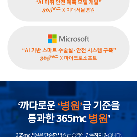
Lu*** B/25.11.17
My liposuction experience at 365mc was exceptionally safe
and comfortable. Experienced surgeon, in-house
anesthesiologist, and solid safety system provided
complete peace of mind. Excellent results, caring staff,
quick recovery. Highly satisfied, strongly recommend
365mc.
‘까다로운
급 기준을
‘병원’
통과한 365mc
’
병원
365mc병원은 단순한 병원급 승격에 안주하지 않습니다.