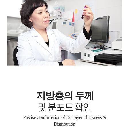
김**/25.10.13
덩치가 커서 걱정했는데 대용량 지방흡입도 안전하게 수술했어요 마
취과 선생님이 상주해서 든든했고 감염관리팀이 모든 과정을 모니터
링해줘서 안심됐어요 cctv도 당연히 있고요
복부
하루만에 걸어다녔는데 생각보다 회복이 빨
라요ㅋㅋ
최**/25.10.11
지방층의 두께
하루만에 걸어다녔는데 생각보다 회복이 빨라요ㅋㅋ 회복 전담팀이
꾸준히 체크해줘서 통증도 거의 없었고 관리가 정말 꼼꼼합니다!!
및 분포도 확인
Precise Confirmation of Fat Layer Thickness &
Distribution
얼굴