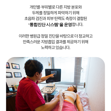
개인별·부위별로 다른 지방 분포와
수술실부터 분위기가 달랐어요
두께를 정밀하게 파악하기 위해
초음파 검진과 피부 탄력도 측정이 결합된
김**/25.10.02
‘통합진단 시스템’을 운영
합니다.
시수술관심 많은편이라 병원 꽤 많이 다녔는데 수술실부터 분위기가
달라요 무균 시스템이 갖춰져 있어서 훨씬 청결하고 모든 과정이 정돈
이러한 병원급 정밀 진단을 바탕으로 더 정교하고
돼 있다는 느낌이에요 전문의료진들 포스도 뙇!!
만족스러운 지방흡입 결과를 제공하기 위해
노력하고 있습니다.
허파고리
실장님도 간호사분들도 다 친절했어요
박**/25.09.16
실장님도 간호사분들도 다 친절햇어요 지방흡입후 관리까지 세심하게
챙겨주셔서 회복이 편했고 병원 전체가 신뢰가가요 후기가 역시인증
하네요