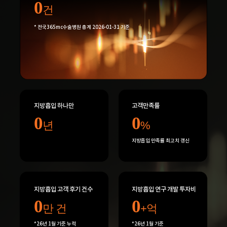
0
건
* 전국365mc수술병원 총계 2026-01-31 기준
지방흡입 하나만
고객만족률
0
0
년
%
지방흡입 만족률 최고치 갱신
지방흡입 고객 후기 건수
지방흡입 연구 개발 투자비
0
0
만 건
+억
*26년 1월 기준 누적
*26년 1월 기준