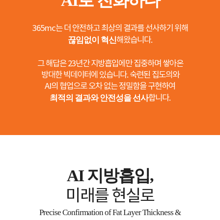
AI로 진화하다
지방흡입후 바로 일상 복귀했어요 큰 부기나 통증 없이 빠르게 회복했
어요 회복 관리 프로그램이 잘 되어 있어서 너무 좋습니다
365mc는 더 안전하고 최상의 결과를 선사하기 위해
끊임없이 혁신
해왔습니다.
허벅지
그 해답은 23년간 지방흡입에만 집중하며 쌓아온
방대한 빅데이터에 있습니다. 숙련된 집도의와
후기만 보고 반신반의했는데 직접 와보니
AI의 협업으로 오차 없는 정밀함을 구현하여
알겠어요
최적의 결과와 안전성을 선사
합니다.
이**/25.09.27
후기만 보고 반신반의했는데 직접 와보니 알겠어요 진짜 병원급 시스
템이 이런 거구 나 싶엇어요 수술 후에도 계속 신경 써주셔서 만족했고
CCTV있어서 안심했습니다
AI 지방흡입,
미래를 현실로
Lower abdomen
Precise Confirmation of Fat Layer Thickness &