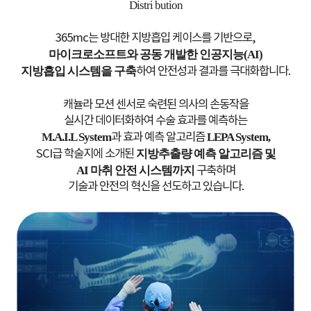
Professional Doctors, Caring Staff
Distri bution
365mc는 방대한 지방흡입 케이스를 기반으로,
Sa*** L/25.10.28
마이크로소프트와 공동 개발한 인공지능(AI)
The doctor was very detailed and precise, and all the nurses
지방흡입 시스템을 구축
하여 안전성과 결과를 극대화합니다.
were super kind. I felt completely taken care of during the
LAMS procedure. Everything was well-organized, and I could
really feel their expertise throughout the process.
캐뉼라 모션 센서로 숙련된 의사의 손동작을
실시간 데이터화하여 수술 효과를 예측하는
M.A.I.L System
과 효과 예측 알고리즘
LEPA System,
SCI급 학술지에 소개된
지방추출량 예측 알고리즘 및
Arms
AI 마취 안전 시스템까지
구축하며
기술과 안전의 혁신을 선도하고 있습니다.
Highly Recommend 365mc for Best Satisfaction
Mi*** R/25.11.10
Highly satisfied with 365mc liposuction results after just 1
month! The process was safe and comfortable, guaranteed
by their most experienced surgeons and in-house
anesthesiologist with a robust emergency system.