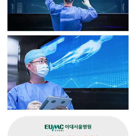
Arms
Most Experienced Arm Liposuction Surgeons
Jo*** K/25.11.14
I had Arm Liposuction at 365mc, and the whole experience
felt safe and professional. The surgeons were highly
experienced, the safety system was solid, and the staff
were caring and attentive. My results turned out great, and
I’m very satisfied with the outcome.
abdomen
The Best Safe and Comfortable Lipo