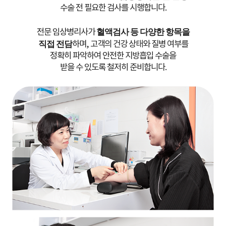
실히 다르네요
수술 전 필요한 검사를 시행합니다.
전문 임상병리사가
혈액검사 등 다양한 항목을
직접 전담
하며, 고객의 건강 상태와 질병 여부를
팔
정확히 파악하여 안전한 지방흡입 수술을
받을 수 있도록 철저히 준비합니다.
SNS 후기보다 직접 경험이 훨씬 확실했어요
박**/25.10.16
SNS후기보가 직접 경험이 훨씬 확실했어요 상담부터 병원시설부터
전문시스템까지 진짜 병원급이라는게 느껴졌어요
복부
대용량 지방흡입도 안전하게 수술했어요