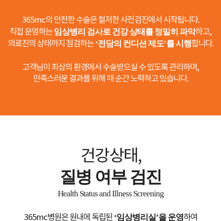
365mc의 안전한 수술은 철저한 사전검진에서 시작됩니다.
허파고리
직접 운영하는
임상병리 검사로 건강 상태를 정밀히 파악
하고,
회복실이 따로 있어쉴때 마음이 편했어요
의료진의 상태까지 점검하는
‘전담의 컨디션 제도’를 시행
합니다.
고객님이 최상의 환경에서 수술받으실 수 있도록 관리하며,
최**/25.10.22
만족스러운 결과를 위해 매 순간 노력하고 있습니다.
수술 후 바로 회복실로 이동해서 관리받았어요 회복실이 따로 있어쉴
때 마음이 편했고 병원급이라 그런지 관리받는 느낌이 확실이 들어요
허벅지
건강상태,
통증이 생각보다 적어서 놀랐어요
질병 여부 검진
Health Status and Illness Screening
신**/25.10.18
통증걱정했는데 생각보다 적어서 놀랐어요 수술후에는 오렌지케어 프
365mc병원은 원내에 독립된
‘임상병리실’을 운영
하여
로그램 덕분인지 멍도 적고 회복이 빨랐어요 지방흡입전문병원은 확