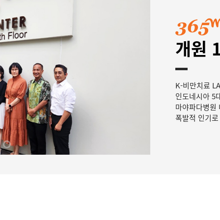
개원 
K-비만치료 L
인도네시아 5대 
마야파다병원 내
폭발적 인기로