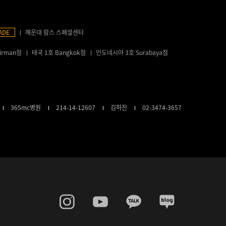
ADE
해운대 람스 스페셜센터
irman점
태국 1호 Bangkok점
인도네시아 3호 Surabaya점
365mc병원
214-14-12607
김하진
02-3474-3657