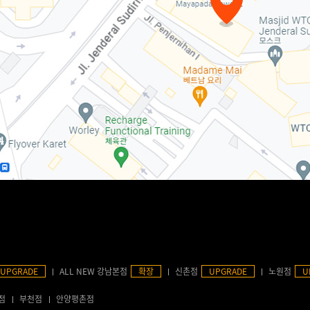
UPGRADE
ALL NEW 강남본점
확장
신촌점
UPGRADE
노원점
U
점
부천점
안양평촌점