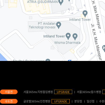
서울365mc지방흡입병원
UPGRADE
서울365mc람스병원
글로벌365mc인천병원
UPGRADE
분당점
일산점
수원