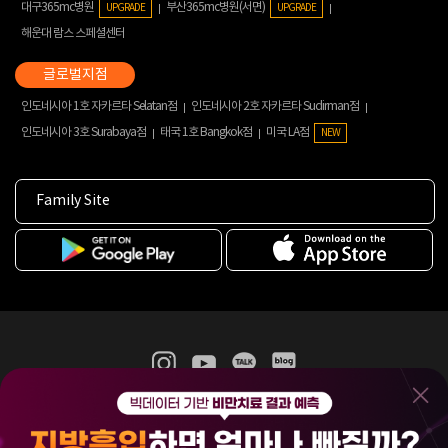
대구365mc병원
부산365mc병원(서면)
UPGRADE
UPGRADE
해운대 람스 스페셜센터
인도네시아 1호 자카르타 Selatan점
인도네시아 2호 자카르타 Sudirman점
인도네시아 3호 Surabaya점
태국 1호 Bangkok점
미국 LA점
NEW
Family Site
365mc 병·의원 이용약관
홈페이지 이용약관
개인정보처리방침
비급여진료수가
증명서발급
인재채용