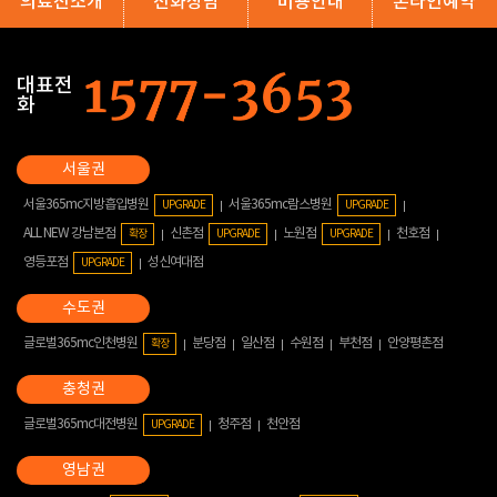
의료진소개
전화상담
비용안내
온라인예약
대표전
화
서울365mc지방흡입병원
서울365mc람스병원
UPGRADE
UPGRADE
ALL NEW 강남본점
신촌점
노원점
천호점
확장
UPGRADE
UPGRADE
영등포점
성신여대점
UPGRADE
글로벌365mc인천병원
분당점
일산점
수원점
부천점
안양평촌점
확장
글로벌365mc대전병원
청주점
천안점
UPGRADE