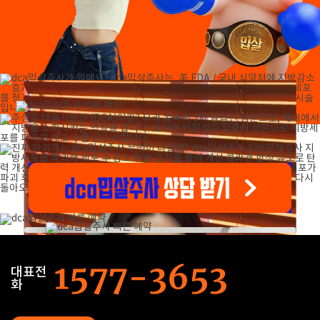
밉살 지방 진짜 박살!
인증 받은 성분으로 진짜 지방세포는
dca밉살주사 어느 부위에
dca밉살주사 효과가 나타나는 시기는요?
dca밉살주사 통증이 궁금해요!
dca밉살주사
람스/지방흡입수술을 한 곳도
dca밉살주사 시술 시간과
파괴하고 콜라겐 합성으로 탄력까지 UP
시술이 가능한가요?
2~4주에 걸쳐 서서히 나타나며, 개인 체질에 따라 차이가 있습니다. 6주
지방세포 파괴 효과로 통증, 붓기, 딱딱해짐 등이 1-2주 이상 지속될 수
어떤 사람에게 적합한가요?
dca밉살주사 시술이 가능한가요?
회복 기간은 얼마나 걸리나요?
국내 유일 인증 확실!
美FDA 승인, 국내 식약처 승인
ㆍ가성비 있는 다이어트 시술을 원하는 경우
람스/지방흡입 후 같은 부위는 4~6주 후에
시술은 10~20분 내외 소요되며
서울대 의대 및 대형 제약사와 협약 진행
ㆍ고민 부위만 빠지는 간편한 시술을 원하는 경우
dca 밉살주사 시술이 가능합니다.
시술 후 즉시 일상 복귀가 가능합니다.
정품. 정량. 눈앞개봉!
성분, 효과 불분명한 다이어트주사가 아닌
ㆍ지방흡입은 부담스러운 경우
단, 시술 받는 부위가 겹치지 않는다면 동시에
정품을 정량으로 눈앞에서 개봉해 시술합니다.
대표전
ㆍ기존 지방분해주사로 효과를 보지 못한 경우
시/수술도 가능합니다.
ㆍ탄력과 사이즈 감소를 동시에 원하는 경우
화