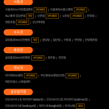
서울365mc지방흡입병원
서울365mc람스병원
UPGRADE
UPGRADE
ALL NEW 강남본점
신촌점
노원점
천호점
확장
UPGRADE
UPGRADE
영등포점
성신여대점
UPGRADE
글로벌365mc인천병원
분당점
일산점
수원점
부천점
안양평촌점
확장
글로벌365mc대전병원
청주점
천안점
UPGRADE
대구365mc병원
부산365mc병원(서면)
UPGRADE
UPGRADE
해운대 람스 스페셜센터
인도네시아 1호 자카르타 Selatan점
인도네시아 2호 자카르타 Sudirman점
인도네시아 3호 Surabaya점
태국 1호 Bangkok점
미국 LA점
NEW