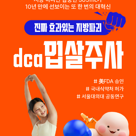
10년 만에 선보이는 또 한 번의 대혁신
밉살주사
dca
# 美FDA 승인
# 국내식약처 허가
# 서울대의대 공동연구