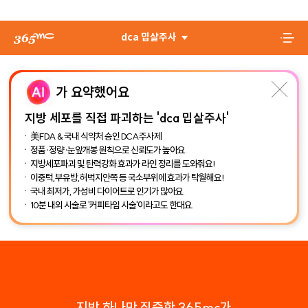
dca 밉살주사
가 요약했어요
지방 세포를 직접 파괴하는 'dca 밉살주사'
美FDA & 국내 식약처 승인 DCA주사제
정품·정량·눈앞개봉 원칙으로 신뢰도가 높아요.
지방세포파괴 및 탄력강화 효과가 라인 정리를 도와줘요!
이중턱,부유방,허벅지안쪽 등 국소부위에 효과가 탁월해요!
국내 최저가, 가성비 다이어트로 인기가 많아요.
10분 내외 시술로 '커피타임 시술'이라고도 한대요.
지방 하나만 집중한 365mc가