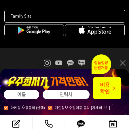
Family Site
365mc 병·의원 이용약관
홈페이지 이용약관
개인정보처리방침
비급여진료수가
증명서발급
인재채용
(주)365mcㅣ서울특별시 서초구 서초대로52길 7, 3~4층(서초동, 제일빌딩)
120-87-04354ㅣ김남철
COPYRIGHT(C) 2025 365mc. ALL RIGHTS RESERVED.
마케팅 사용동의 (선택)
개인정보 수집이용 동의
[자세히보기]