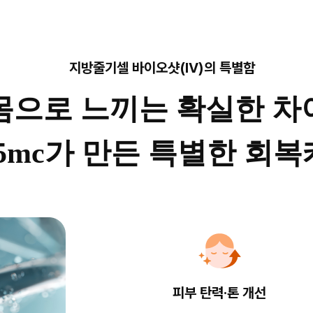
지방줄기셀 바이오샷(IV)의 특별함
몸으로 느끼는 확실한 차
65mc가 만든 특별한 회
피부 탄력·톤 개선