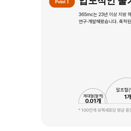
압도적인 줄
365mc는 23년 이상 지방
연구·개발해왔습니다. 축적된
말초혈(
1
제대혈(혈액)
0.01개
* 100만개 유핵세포당 평균 