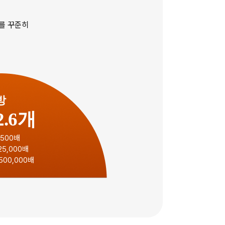
포를 꾸준히
방
2.6개
500배
5,000배
500,000배