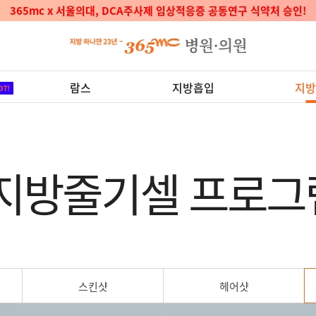
365mc x 서울의대, DCA주사제 임상적응증 공동연구 식약처 승인!
람스
지방흡입
지방
지방줄기셀 프로그
스킨샷
헤어샷