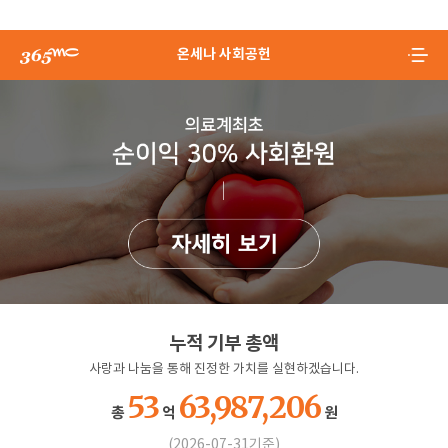
온세나 사회공헌
누적 기부 총액
사랑과 나눔을 통해 진정한 가치를 실현하겠습니다.
53
63,987,206
총
억
원
(2026-07-31기준)