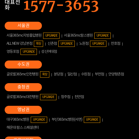
대표전
화
서울365mc지방흡입병원
서울365mc람스병원
UPGRADE
UPGRADE
ALL NEW 강남본점
신촌점
노원점
천호점
확장
UPGRADE
UPGRADE
영등포점
성신여대점
UPGRADE
글로벌365mc인천병원
분당점
일산점
수원점
부천점
안양평촌점
확장
글로벌365mc대전병원
청주점
천안점
UPGRADE
대구365mc병원
부산365mc병원(서면)
UPGRADE
UPGRADE
해운대 람스 스페셜센터