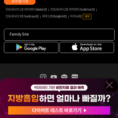
인도네시아 1호 자카르타 Selatan점
인도네시아 2호 자카르타 Sudirman점
인도네시아 3호 Surabaya점
태국 1호 Bangkok점
미국 LA점
NEW
Family Site
365mc 병·의원 이용약관
홈페이지 이용약관
개인정보처리방침
비급여진료수가
증명서발급
인재채용
(주)365mcㅣ서울특별시 서초구 서초대로52길 7, 3~4층(서초동, 제일빌딩)
120-87-04354ㅣ김남철
COPYRIGHT(C) 2025 365mc. ALL RIGHTS RESERVED.