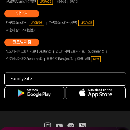
글로벌365mc대전병원
청주점
천안점
UPGRADE
대구365mc병원
부산365mc병원(서면)
UPGRADE
UPGRADE
해운대 람스 스페셜센터
인도네시아 1호 자카르타 Selatan점
인도네시아 2호 자카르타 Sudirman점
인도네시아 3호 Surabaya점
태국 1호 Bangkok점
미국 LA점
NEW
Family Site