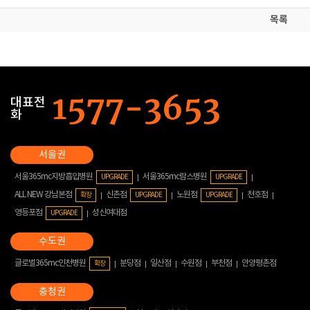
목록
대표전
화
서울365mc지방흡입병원
서울365mc람스병원
UPGRADE
UPGRADE
ALL NEW 강남본점
신촌점
노원점
천호점
확장
UPGRADE
UPGRADE
영등포점
성신여대점
UPGRADE
글로벌365mc인천병원
분당점
일산점
수원점
부천점
안양평촌점
확장