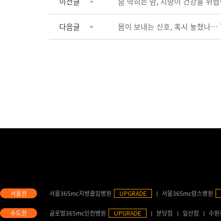
이전글
숨 막히는 밤, 지방이 건강을 위
다음글
몸이 보내는 신호, 혹시 놓쳤나… 
서울365mc지방흡입병원
UPGRADE
서울365mc람스병원
글로벌365mc인천병원
UPGRADE
분당점
일산점
수원