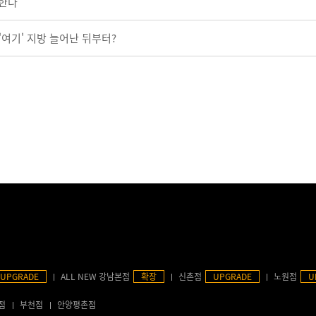
협한다
'여기' 지방 늘어난 뒤부터?
UPGRADE
ALL NEW 강남본점
확장
신촌점
UPGRADE
노원점
U
점
부천점
안양평촌점