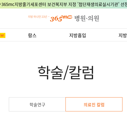
🎉365mc지방줄기세포센터 보건복지부 지정 '첨단재생의료실시기관' 선정
람스
지방흡입
지방
학술/칼럼
학술연구
의료진 칼럼