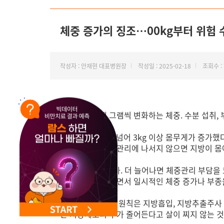
NEW 교대 지방줄기세포센터 오픈
체중 증가의 징조…00kg부터 위험 
작성자 : 안재현 대표병원장
작성일 : 2025-02-18
조회수 : 
하루에도 몇백 그램씩 변화하는 체중. 수분 섭취, 
하지만 1,2 kg을 넘어 3kg 이상 몸무게가 증
등으로 타이트한 관리에 나서지 않으면 지방이 몸에
기준점은 3kg이다. 더 늘어나면 체중관리 부담을
면 글리코겐이 늘면서 일시적인 체중 증가나 부종을
이러한 체중 관리 원칙은 지방흡입, 지방추출주사 
만 지방세포의 수가 줄어든다고 살이 찌지 않는 것