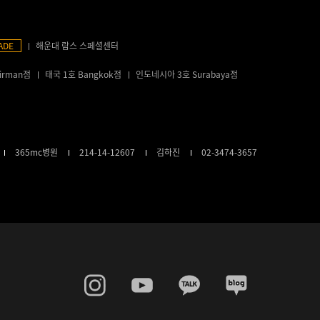
ADE
해운대 람스 스페셜센터
irman점
태국 1호 Bangkok점
인도네시아 3호 Surabaya점
365mc병원
214-14-12607
김하진
02-3474-3657