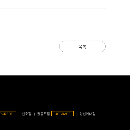
목록
PGRADE
천호점
영등포점
UPGRADE
성신여대점