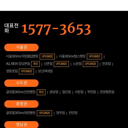
대표전
화
서울365mc지방흡입병원
서울365mc람스병원
UPGRADE
UPGRADE
ALL NEW 강남본점
신촌점
노원점
천호점
확장
UPGRADE
UPGRADE
영등포점
성신여대점
UPGRADE
글로벌365mc인천병원
분당점
일산점
수원점
부천점
안양평촌점
확장
글로벌365mc대전병원
청주점
천안점
UPGRADE