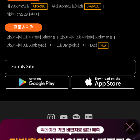
대구365mc병원
부산365mc병원(서면)
UPGRADE
UPGRADE
해운대 람스 스페셜센터
인도네시아 1호 자카르타 Selatan점
인도네시아 2호 자카르타 Sudirman점
인도네시아 3호 Surabaya점
태국 1호 Bangkok점
미국 LA점
NEW
Family Site
365mc 병·의원 이용약관
홈페이지 이용약관
개인정보처리방침
비급여진료수가
증명서발급
인재채용