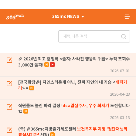
365mc NEWS
🎉 2026년 최고 흥행작 <줄지: 사라진 영웅의 귀환> 누적 조회수
3,000만 돌파!
2026-07-01
[전국확장🎉] 자연스러운게 아닌, 진짜 자연의 내 가슴 <
배파가
리
> ♥
2026-04-23
직원들도 놀란 파격 결정!
dca밉살주사, 우주 최저가
도전합니다
🪐
2026-03-13
(축) 🎉365mc지방줄기세포센터
보건복지부 지정 '첨단재생의
료실시기관'
선정!