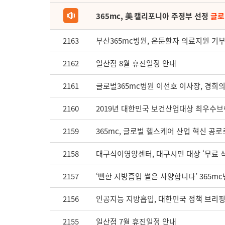
365mc, 美 캘리포니아 주정부 선정
글로
2163
부산365mc병원, 은둔환자 의료지원 기
2162
일산점 8월 휴진일정 안내
2161
글로벌365mc병원 이선호 이사장, 경희
2160
2019년 대한민국 보건산업대상 최우수브
2159
365mc, 글로벌 헬스케어 산업 혁신 공로
2158
대구식이영양센터, 대구시민 대상 ‘무료 
2157
‘뻔한 지방흡입 썰은 사양합니다’ 365m
2156
인공지능 지방흡입, 대한민국 정책 브리
2155
일산점 7월 휴진일정 안내