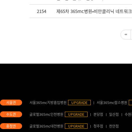
2154
제65차 365mc병원•비만클리닉 네트워크
서울365mc지방흡입병원
UPGRADE
서울365mc람스병원
글로벌365mc인천병원
UPGRADE
분당점
일산점
수원
글로벌365mc대전병원
UPGRADE
청주점
천안점