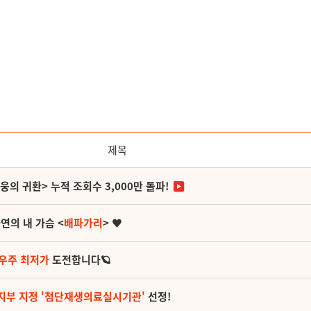
제목
영웅의 귀환> 누적 조회수 3,000만 돌파!
연의 내 가슴 <
배파가리
> ♥
 우주 최저가
도전합니다🪐
지부 지정 '첨단재생의료실시기관'
선정!