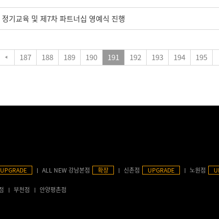
 정기교육 및 제7차 파트너십 영예식 진행
187
188
189
190
191
192
193
194
195
UPGRADE
ALL NEW 강남본점
확장
신촌점
UPGRADE
노원점
U
점
부천점
안양평촌점