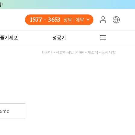
!
1577 - 3653
상담 예약
줄기세포
성공기
HOME - 지방하나만 365mc - 새소식 - 공지사항
5mc