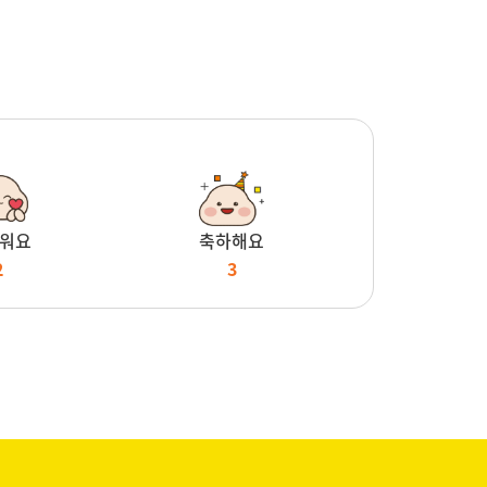
워요
축하해요
2
3