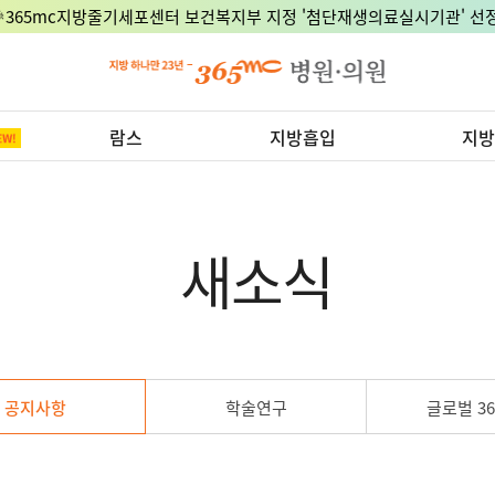
🎉365mc지방줄기세포센터 보건복지부 지정 '첨단재생의료실시기관' 선정
람스
지방흡입
지방
새소식
공지사항
학술연구
글로벌 36