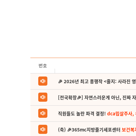
번호
🎉 2026년 최고 흥행작 <줄지: 사라진 
[전국확장🎉] 자연스러운게 아닌, 진짜 자
직원들도 놀란 파격 결정!
dca밉살주사,
(축) 🎉365mc지방줄기세포센터
보건복