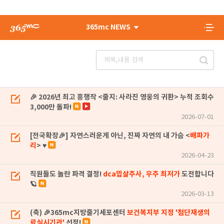
365mc NEWS
🎉 2026년 최고 흥행작 <줄지: 사라진 영웅의 귀환> 누적 조회수
3,000만 돌파!
2026-07-01
[전국확장🎉] 자연스러운게 아닌, 진짜 자연의 내 가슴 <
배파가
리
> ♥
2026-04-23
직원들도 놀란 파격 결정!
dca밉살주사, 우주 최저가
도전합니다
🪐
2026-03-13
(축) 🎉365mc지방줄기세포센터
보건복지부 지정 '첨단재생의
료실시기관'
선정!