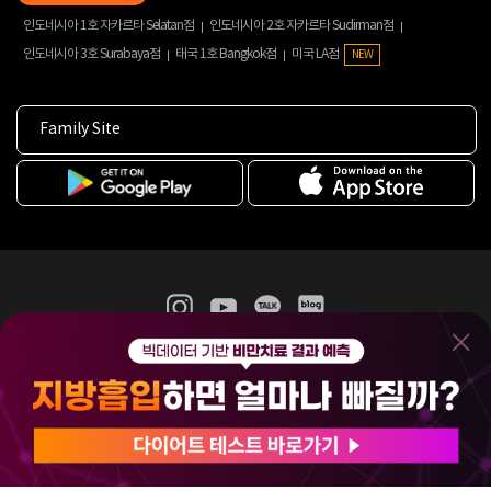
인도네시아 1호 자카르타 Selatan점
인도네시아 2호 자카르타 Sudirman점
인도네시아 3호 Surabaya점
태국 1호 Bangkok점
미국 LA점
NEW
Family Site
365mc 병·의원 이용약관
홈페이지 이용약관
개인정보처리방침
비급여진료수가
증명서발급
인재채용
(주)365mcㅣ서울특별시 서초구 서초대로52길 7, 3~4층(서초동, 제일빌딩)
120-87-04354ㅣ김남철
COPYRIGHT(C) 2025 365mc. ALL RIGHTS RESERVED.