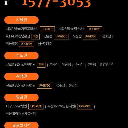
화
서울365mc지방흡입병원
서울365mc람스병원
UPGRADE
UPGRADE
ALL NEW 강남본점
신촌점
노원점
천호점
확장
UPGRADE
UPGRADE
영등포점
성신여대점
UPGRADE
글로벌365mc인천병원
분당점
일산점
수원점
부천점
안양평촌점
확장
글로벌365mc대전병원
청주점
천안점
UPGRADE
대구365mc병원
부산365mc병원(서면)
UPGRADE
UPGRADE
해운대 람스 스페셜센터